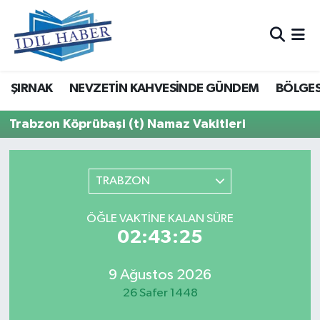
Nöbetçi Eczaneler
ŞIRNAK
NEVZETİN KAHVESİNDE GÜNDEM
BÖLGES
Hava Durumu
Trabzon Köprübaşi (t) Namaz Vakitleri
Trafik Durumu
Süper Lig Puan Durumu ve Fikstür
TRABZON
Tüm Manşetler
ÖĞLE VAKTINE KALAN SÜRE
02:43:25
Son Dakika Haberleri
Haber Arşivi
9 Ağustos 2026
26 Safer 1448