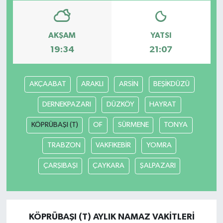
AKŞAM
YATSI
19:34
21:07
AKÇAABAT
ARAKLI
ARSİN
BEŞİKDÜZÜ
DERNEKPAZARI
DÜZKÖY
HAYRAT
KÖPRÜBAŞI (T)
OF
SÜRMENE
TONYA
TRABZON
VAKFIKEBİR
YOMRA
ÇARŞIBAŞI
ÇAYKARA
ŞALPAZARI
KÖPRÜBAŞI (T) AYLIK NAMAZ VAKITLERI