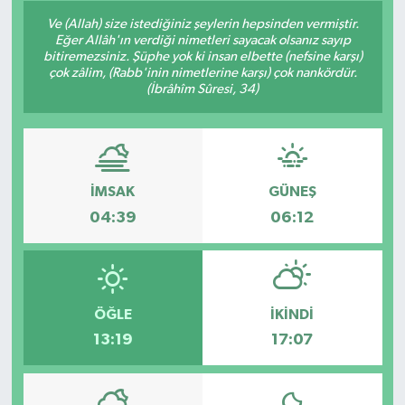
Ve (Allah) size istediğiniz şeylerin hepsinden vermiştir.
Eğer Allâh'ın verdiği nimetleri sayacak olsanız sayıp
bitiremezsiniz. Şüphe yok ki insan elbette (nefsine karşı)
çok zâlim, (Rabb'inin nimetlerine karşı) çok nankördür.
(İbrâhîm Sûresi, 34)
İMSAK
GÜNEŞ
04:39
06:12
ÖĞLE
İKINDI
13:19
17:07