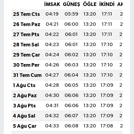
İMSAK
GÜNEŞ
ÖĞLE
İKINDI
AKŞA
25 Tem Cts
04:19
05:59
13:20
17:11
20:31
26 Tem Paz
04:21
06:00
13:20
17:11
20:31
27 Tem Pts
04:22
06:01
13:20
17:11
20:30
28 Tem Sal
04:23
06:01
13:20
17:10
20:29
29 Tem Çar
04:24
06:02
13:20
17:10
20:28
30 Tem Per
04:26
06:03
13:20
17:10
20:27
31 Tem Cum
04:27
06:04
13:20
17:10
20:26
1 Ağu Cts
04:28
06:05
13:20
17:09
20:25
2 Ağu Paz
04:30
06:06
13:20
17:09
20:24
3 Ağu Pts
04:31
06:06
13:20
17:09
20:23
4 Ağu Sal
04:32
06:07
13:20
17:09
20:22
5 Ağu Çar
04:33
06:08
13:20
17:08
20:21