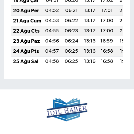
19 Ağu Çar
04:51
06:20
13:17
17:02
20:05
20 Ağu Per
04:52
06:21
13:17
17:01
20:03
21 Ağu Cum
04:53
06:22
13:17
17:00
20:02
22 Ağu Cts
04:55
06:23
13:17
17:00
20:01
23 Ağu Paz
04:56
06:24
13:16
16:59
19:59
24 Ağu Pts
04:57
06:25
13:16
16:58
19:58
25 Ağu Sal
04:58
06:25
13:16
16:58
19:56