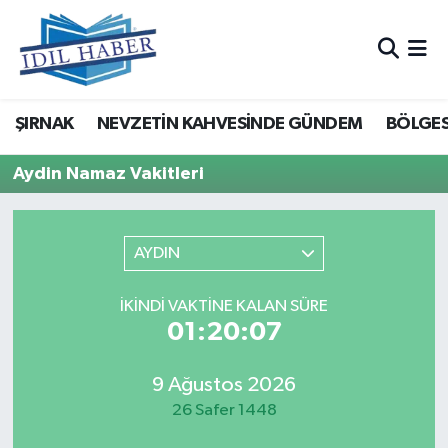
Nöbetçi Eczaneler
ŞIRNAK
NEVZETİN KAHVESİNDE GÜNDEM
BÖLGES
Hava Durumu
Aydin Namaz Vakitleri
Trafik Durumu
Süper Lig Puan Durumu ve Fikstür
AYDIN
Tüm Manşetler
İKINDI VAKTINE KALAN SÜRE
01:20:07
Son Dakika Haberleri
Haber Arşivi
9 Ağustos 2026
26 Safer 1448