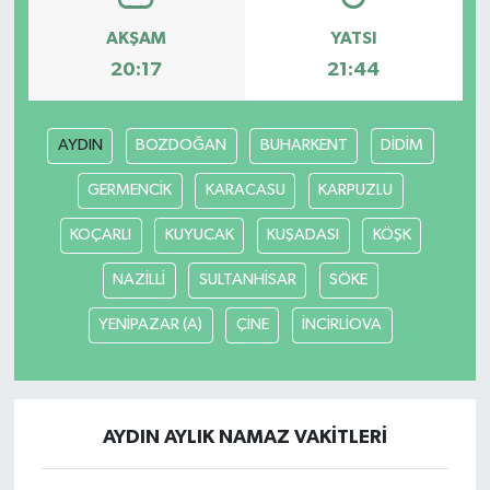
AKŞAM
YATSI
20:17
21:44
AYDIN
BOZDOĞAN
BUHARKENT
DİDİM
GERMENCİK
KARACASU
KARPUZLU
KOÇARLI
KUYUCAK
KUŞADASI
KÖŞK
NAZİLLİ
SULTANHİSAR
SÖKE
YENİPAZAR (A)
ÇİNE
İNCİRLİOVA
AYDIN AYLIK NAMAZ VAKITLERI