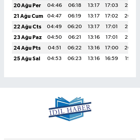
20 Ağu Per
04:46
06:18
13:17
17:03
20:06
21 Ağu Cum
04:47
06:19
13:17
17:02
20:04
22 Ağu Cts
04:49
06:20
13:17
17:01
20:03
23 Ağu Paz
04:50
06:21
13:16
17:01
20:02
24 Ağu Pts
04:51
06:22
13:16
17:00
20:00
25 Ağu Sal
04:53
06:23
13:16
16:59
19:59