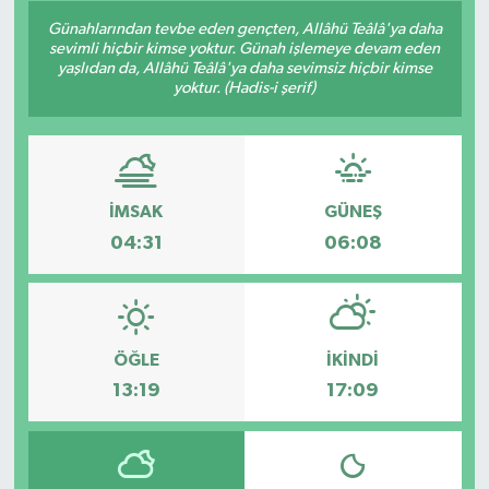
Günahlarından tevbe eden gençten, Allâhü Teâlâ'ya daha
sevimli hiçbir kimse yoktur. Günah işlemeye devam eden
yaşlıdan da, Allâhü Teâlâ'ya daha sevimsiz hiçbir kimse
yoktur. (Hadis-i şerif)
İMSAK
GÜNEŞ
04:31
06:08
ÖĞLE
İKINDI
13:19
17:09