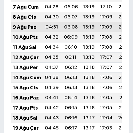
7 Ağu Cum
04:28
06:06
13:19
17:10
20:23
8 Ağu Cts
04:30
06:07
13:19
17:09
20:22
9 Ağu Paz
04:31
06:08
13:19
17:09
20:20
10 Ağu Pts
04:32
06:09
13:19
17:08
20:19
11 Ağu Sal
04:34
06:10
13:19
17:08
20:18
12 Ağu Çar
04:35
06:11
13:19
17:07
20:17
13 Ağu Per
04:37
06:12
13:18
17:07
20:15
14 Ağu Cum
04:38
06:13
13:18
17:06
20:14
15 Ağu Cts
04:39
06:13
13:18
17:06
20:13
16 Ağu Paz
04:41
06:14
13:18
17:05
20:11
17 Ağu Pts
04:42
06:15
13:18
17:05
20:10
18 Ağu Sal
04:43
06:16
13:17
17:04
20:09
19 Ağu Çar
04:45
06:17
13:17
17:03
20:07