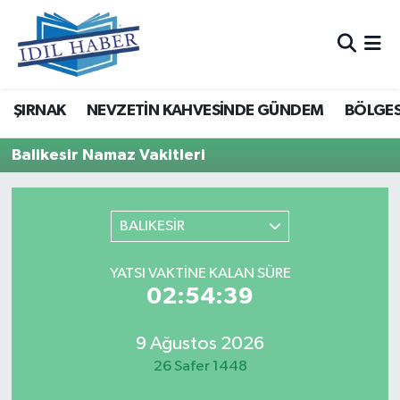
Nöbetçi Eczaneler
ŞIRNAK
NEVZETİN KAHVESİNDE GÜNDEM
BÖLGES
Hava Durumu
Balikesir Namaz Vakitleri
Trafik Durumu
Süper Lig Puan Durumu ve Fikstür
BALIKESİR
Tüm Manşetler
YATSI VAKTINE KALAN SÜRE
02:54:39
Son Dakika Haberleri
Haber Arşivi
9 Ağustos 2026
26 Safer 1448