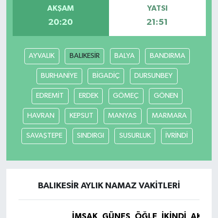
AKŞAM
YATSI
20:20
21:51
AYVALIK
BALIKESİR
BALYA
BANDIRMA
BURHANİYE
BİGADİÇ
DURSUNBEY
EDREMİT
ERDEK
GÖMEÇ
GÖNEN
HAVRAN
KEPSUT
MANYAS
MARMARA
SAVAŞTEPE
SINDIRGI
SUSURLUK
İVRİNDİ
BALIKESİR AYLIK NAMAZ VAKITLERI
İMSAK
GÜNEŞ
ÖĞLE
İKINDI
AKŞA