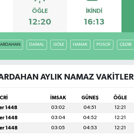
ÖĞLE
İKINDI
12:20
16:13
ARDAHAN
DAMAL
GÖLE
HANAK
POSOF
ÇILDIR
ARDAHAN AYLIK NAMAZ VAKITLER
CRİ
İMSAK
GÜNEŞ
ÖĞLE
fer 1448
03:02
04:51
12:21
fer 1448
03:04
04:52
12:21
fer 1448
03:05
04:53
12:21