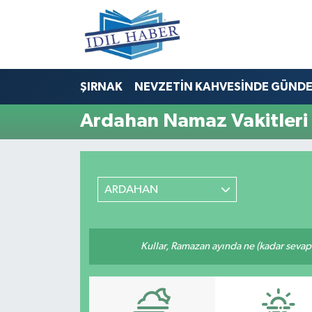
Nöbetçi Eczaneler
ŞIRNAK
NEVZETİN KAHVESİNDE GÜND
Hava Durumu
Ardahan Namaz Vakitleri
Trafik Durumu
Süper Lig Puan Durumu ve Fikstür
ARDAHAN
Tüm Manşetler
Son Dakika Haberleri
Kullar, Ramazan ayında ne (kadar sevap
Haber Arşivi