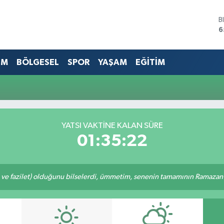
B
6
D
4
E
EM
BÖLGESEL
SPOR
YAŞAM
EĞİTİM
5
S
6
G
6
B
YATSI VAKTINE KALAN SÜRE
1
01:35:22
 ve fazilet) olduğunu bilselerdi, ümmetim, senenin tamamının Ramazan o