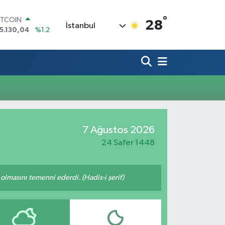
°
ITCOIN
28
İstanbul
5.130,04
%1.2
OLAR
7,7106
%0.17
URO
5,1652
%0.27
TERLİN
4,4046
%0.35
RAM ALTIN
618.49
%2.12
İST100
7 Ağustos 2026
3.773
%-19
24 Safer 1448
lmasını temenni ederdi. (Hadis-i şerif)