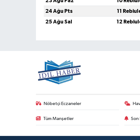
23 Ağu Paz
10 Rebiu
24 Ağu Pts
11 Rebiu
25 Ağu Sal
12 Rebiu
Nöbetçi Eczaneler
Ha
Tüm Manşetler
Son 