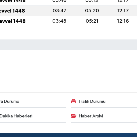
levvel 1448
03:46
05:19
12:17
levvel 1448
03:47
05:20
12:17
levvel 1448
03:48
05:21
12:16
va Durumu
Trafik Durumu
Dakika Haberleri
Haber Arşivi