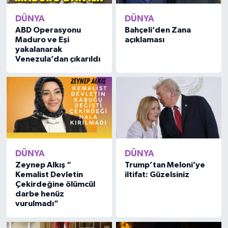
DÜNYA
DÜNYA
ABD Operasyonu
Bahçeli’den Zana
Maduro ve Eşi
açıklaması
yakalanarak
Venezula’dan çıkarıldı
DÜNYA
DÜNYA
Zeynep Alkış “
Trump’tan Meloni’ye
Kemalist Devletin
iltifat: Güzelsiniz
Çekirdeğine ölümcül
darbe henüz
vurulmadı”