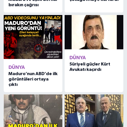
bırakın çağrısı
DÜNYA
Süriyeli güçler Kürt
DÜNYA
Avukatı kaçırdı
Maduro’nun ABD’de ilk
görüntüleri ortaya
çıktı