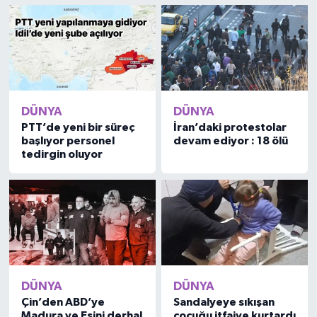
DÜNYA
DÜNYA
PTT’de yeni bir süreç
İran’daki protestolar
başlıyor personel
devam ediyor : 18 ölü
tedirgin oluyor
DÜNYA
DÜNYA
Çin’den ABD’ye
Sandalyeye sıkışan
Madura ve Eşini derhal
çocuğu itfaiye kurtardı