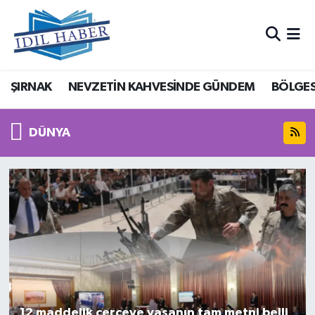
Nöbetçi Eczaneler
ŞIRNAK
NEVZETİN KAHVESİNDE GÜNDEM
BÖLGES
Hava Durumu
Trafik Durumu
DÜNYA
Süper Lig Puan Durumu ve Fikstür
Tüm Manşetler
Son Dakika Haberleri
Haber Arşivi
12 maddelik çerçeve yasanın tam metni belli