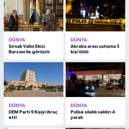
DÜNYA
DÜNYA
Şırnak Valisi Ekici
Akraba arası çatışma 3
Barzani ile görüştü
kişi öldü
DÜNYA
DÜNYA
DEM Parti 9 Kişiyi ihraç
Polise silahlı saldırı 4
etti
yaralı