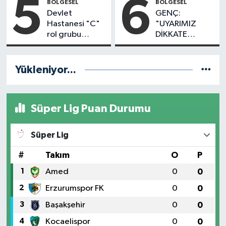
5
6
BÖLGESEL
BÖLGESEL
Devlet
GENÇ:
Hastanesi "C"
"UYARIMIZ
rol grubu
DİKKATE
hastane
ALINMADI,
statüsüne
DÖNEL KAVŞAK
yükseltildi
İHMALİ
Yükleniyor...
KAZAYLA
SONUÇLANDI
Süper Lig Puan Durumu
Süper Lig
#
Takım
O
P
1
Amed
0
0
2
Erzurumspor FK
0
0
3
Başakşehir
0
0
4
Kocaelispor
0
0