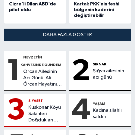
Cizre’li Dilan ABD’de
Kartal: PKK’nin feshi
pilot oldu
bölgenin kaderini
değiştirebilir
DAHA FAZLA GÖSTER
NEVZETİN
1
2
ŞIRNAK
KAHVESİNDE GÜNDEM
Şığva ailesinin
Örcan Ailesinin
acı günü
Acı Günü: Ali
Örcan Hayatını
Kaybetti
3
4
SİYASET
YAŞAM
Kuşkonar Köyü
Kadına silahlı
Sakinleri
saldırı
Doğdukları
Topraklara
Dönmek İstiyor