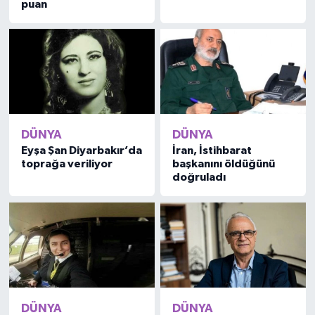
puan
DÜNYA
DÜNYA
Eyşa Şan Diyarbakır’da
İran, İstihbarat
toprağa veriliyor
başkanını öldüğünü
doğruladı
DÜNYA
DÜNYA