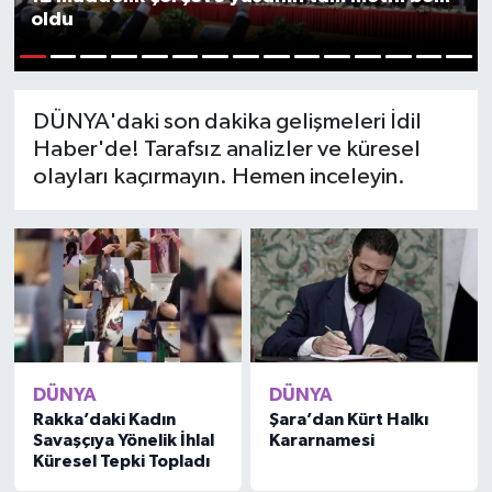
oldu
1
2
3
4
5
6
7
8
9
10
11
12
13
14
15
DÜNYA'daki son dakika gelişmeleri İdil
Haber'de! Tarafsız analizler ve küresel
olayları kaçırmayın. Hemen inceleyin.
DÜNYA
DÜNYA
Rakka’daki Kadın
Şara’dan Kürt Halkı
Savaşçıya Yönelik İhlal
Kararnamesi
Küresel Tepki Topladı