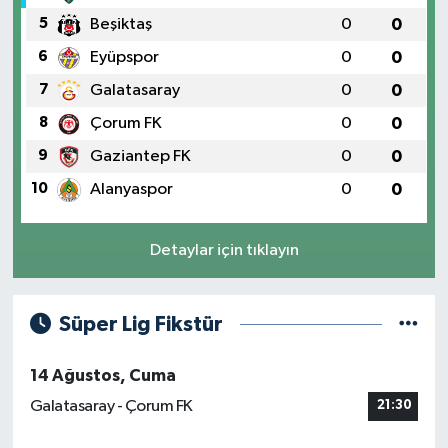
5
Beşiktaş
0
0
6
Eyüpspor
0
0
7
Galatasaray
0
0
8
Çorum FK
0
0
9
Gaziantep FK
0
0
10
Alanyaspor
0
0
Detaylar için tıklayın
Süper Lig Fikstür
14 Ağustos, Cuma
Galatasaray - Çorum FK
21:30