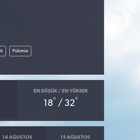
ek
Pülümür
EN DÜŞÜK / EN YÜKSEK
°
°
18
/ 32
14 AĞUSTOS
15 AĞUSTOS