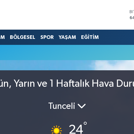
B
6
D
4
E
EM
BÖLGESEL
SPOR
YAŞAM
EĞİTİM
5
S
6
G
6
B
1
ün, Yarın ve 1 Haftalık Hava Du
Tunceli
°
24