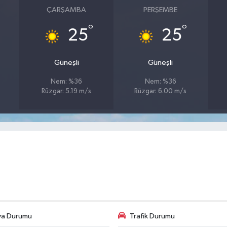
ÇARŞAMBA
PERŞEMBE
°
°
25
25
Güneşli
Güneşli
Nem: %36
Nem: %36
Rüzgar: 5.19 m/s
Rüzgar: 6.00 m/s
va Durumu
Trafik Durumu