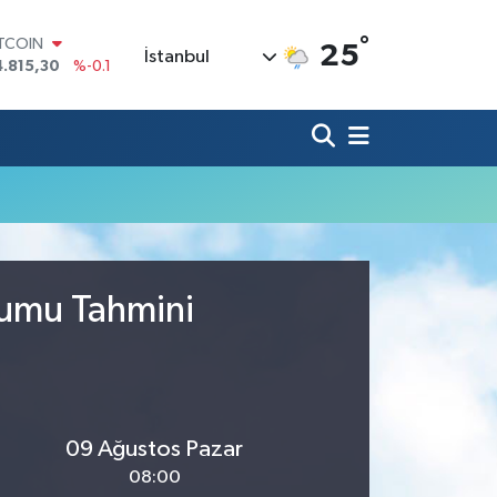
°
ITCOIN
25
İstanbul
4.815,30
%-0.1
OLAR
7,7436
%0.18
URO
5,2510
%0.32
TERLİN
4,4811
%0.38
RAM ALTIN
660.55
%0
İST100
3.779
%-14
rumu Tahmini
09 Ağustos Pazar
08:00