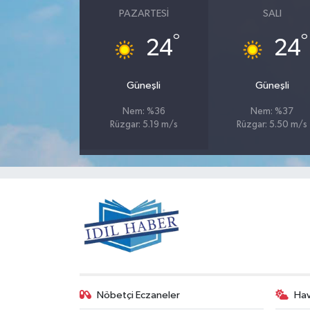
PAZARTESI
SALI
°
°
24
24
Güneşli
Güneşli
Nem: %36
Nem: %37
Rüzgar: 5.19 m/s
Rüzgar: 5.50 m/s
Nöbetçi Eczaneler
Ha