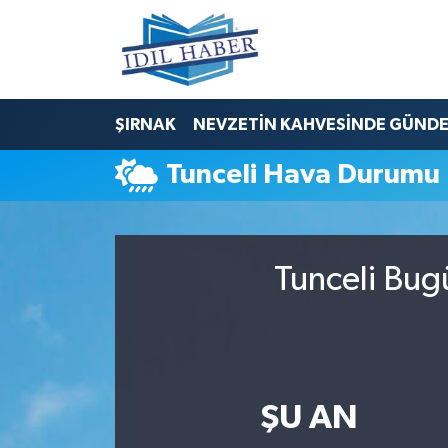
Nöbetçi Eczaneler
ŞIRNAK
NEVZETİN KAHVESİNDE GÜND
Hava Durumu
Tunceli Hava Durumu
Trafik Durumu
Süper Lig Puan Durumu ve Fikstür
Tunceli Bug
Tüm Manşetler
Son Dakika Haberleri
Haber Arşivi
ŞU AN