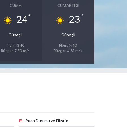
CUMA
CUMARTESI
°
°
24
23
Güneşli
Güneşli
Nem: %40
Nem: %40
Rüzgar: 7.50 m/s
Rüzgar: 4.31 m/s
Puan Durumu ve Fikstür