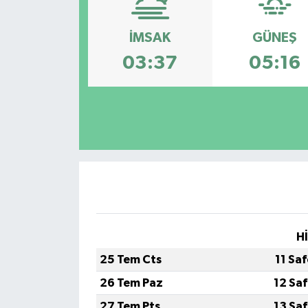
İMSAK
GÜNEŞ
03:37
05:16
H
25 Tem Cts
11 Sa
26 Tem Paz
12 Sa
27 Tem Pts
13 Sa