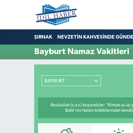
Nöbetçi Eczaneler
ŞIRNAK
NEVZETİN KAHVESİNDE GÜND
Hava Durumu
Bayburt Namaz Vakitleri
Trafik Durumu
Süper Lig Puan Durumu ve Fikstür
BAYBURT
Tüm Manşetler
Son Dakika Haberleri
Resûlullah (s.a.v.) buyurdular: "Kimde şu üç
Teâlâ'nın haram kıldıklarından kendis
Haber Arşivi