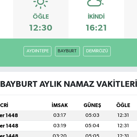
ÖĞLE
İKINDI
12:30
16:21
AYDINTEPE
BAYBURT
DEMİRÖZÜ
BAYBURT AYLIK NAMAZ VAKITLER
İCRİ
İMSAK
GÜNEŞ
ÖĞLE
fer 1448
03:17
05:03
12:31
fer 1448
03:19
05:04
12:31
fer 1448
03:20
05:05
12:31