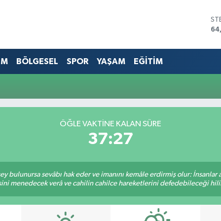
ST
64
GR
66
Bİ
EM
BÖLGESEL
SPOR
YAŞAM
EĞİTİM
13
BI
64
DO
47
EU
ÖĞLE VAKTINE KALAN SÜRE
55
37:27
 şey bulunursa sevâbı hak eder ve imanını kemâle erdirmiş olur: İnsanlar 
ini menedecek verâ ve cahilin cahilce hareketlerini defedebileceği hili