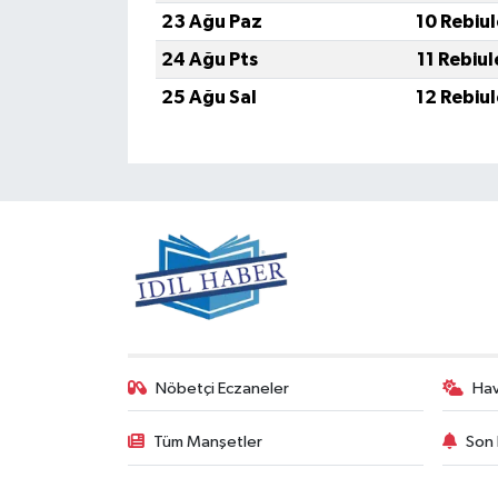
23 Ağu Paz
10 Rebiu
24 Ağu Pts
11 Rebiu
25 Ağu Sal
12 Rebiu
Nöbetçi Eczaneler
Ha
Tüm Manşetler
Son 