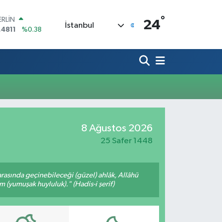
°
ERLİN
24
İstanbul
,4811
%0.38
AM ALTIN
60.55
%0.03
ST100
.779
%-14
TCOIN
.960,21
%0.87
LAR
,7436
%0.18
RO
8 Ağustos 2026
,2510
%0.32
25 Safer 1448
arasında geçinebileceği (güzel) ahlâk, Allâhü
m (yumuşak huyluluk)." (Hadis-i şerif)