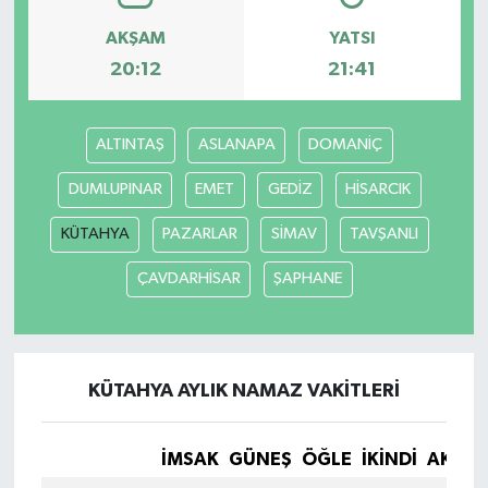
AKŞAM
YATSI
20:12
21:41
ALTINTAŞ
ASLANAPA
DOMANİÇ
DUMLUPINAR
EMET
GEDİZ
HİSARCIK
KÜTAHYA
PAZARLAR
SİMAV
TAVŞANLI
ÇAVDARHİSAR
ŞAPHANE
KÜTAHYA AYLIK NAMAZ VAKITLERI
İMSAK
GÜNEŞ
ÖĞLE
İKINDI
AKŞA