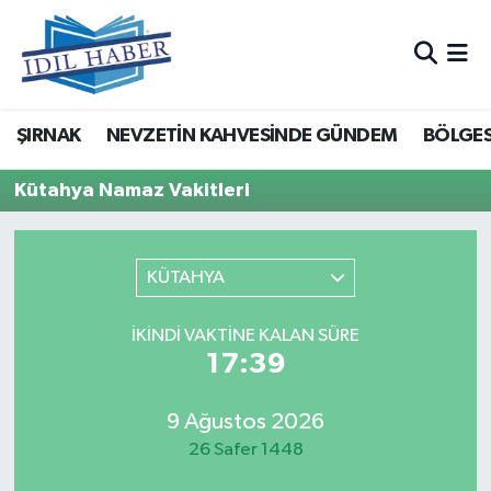
Nöbetçi Eczaneler
ŞIRNAK
NEVZETİN KAHVESİNDE GÜNDEM
BÖLGES
Hava Durumu
Kütahya Namaz Vakitleri
Trafik Durumu
Süper Lig Puan Durumu ve Fikstür
KÜTAHYA
Tüm Manşetler
İKINDI VAKTINE KALAN SÜRE
17:39
Son Dakika Haberleri
Haber Arşivi
9 Ağustos 2026
26 Safer 1448