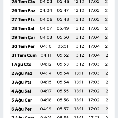
25 Tem Cts
04:03
05:46
13:12
17:05
20:27
26 Tem Paz
04:04
05:47
13:12
17:05
20:26
27 Tem Pts
04:06
05:48
13:12
17:05
20:25
28 Tem Sal
04:07
05:49
13:12
17:05
20:24
29 Tem Çar
04:08
05:50
13:12
17:04
20:23
30 Tem Per
04:10
05:51
13:12
17:04
20:22
31 Tem Cum
04:11
05:52
13:12
17:04
20:21
1 Ağu Cts
04:12
05:53
13:12
17:03
20:20
2 Ağu Paz
04:14
05:54
13:11
17:03
20:19
3 Ağu Pts
04:15
05:54
13:11
17:03
20:18
4 Ağu Sal
04:17
05:55
13:11
17:02
20:17
5 Ağu Çar
04:18
05:56
13:11
17:02
20:16
6 Ağu Per
04:19
05:57
13:11
17:02
20:15