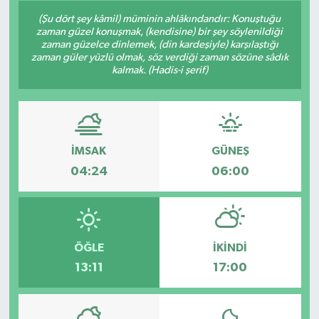
(Şu dört şey kâmil) müminin ahlâkındandır: Konuştuğu
zaman güzel konuşmak, (kendisine) bir şey söylenildiği
zaman güzelce dinlemek, (din kardeşiyle) karşılaştığı
zaman güler yüzlü olmak, söz verdiği zaman sözüne sâdık
kalmak. (Hadis-i şerif)
İMSAK
GÜNEŞ
04:24
06:00
ÖĞLE
İKINDI
13:11
17:00