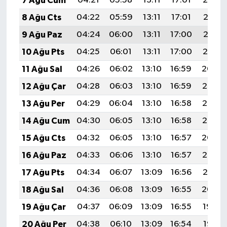
7 Ağu Cum
04:21
05:58
13:11
17:01
20:14
8 Ağu Cts
04:22
05:59
13:11
17:01
20:13
9 Ağu Paz
04:24
06:00
13:11
17:00
20:12
10 Ağu Pts
04:25
06:01
13:11
17:00
20:10
11 Ağu Sal
04:26
06:02
13:10
16:59
20:09
12 Ağu Çar
04:28
06:03
13:10
16:59
20:08
13 Ağu Per
04:29
06:04
13:10
16:58
20:07
14 Ağu Cum
04:30
06:05
13:10
16:58
20:05
15 Ağu Cts
04:32
06:05
13:10
16:57
20:04
16 Ağu Paz
04:33
06:06
13:10
16:57
20:03
17 Ağu Pts
04:34
06:07
13:09
16:56
20:01
18 Ağu Sal
04:36
06:08
13:09
16:55
20:00
19 Ağu Çar
04:37
06:09
13:09
16:55
19:59
20 Ağu Per
04:38
06:10
13:09
16:54
19:57