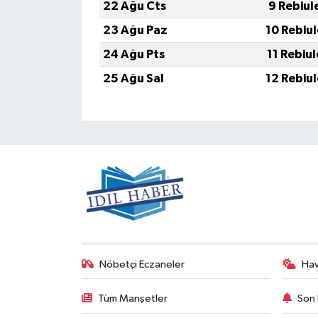
22 Ağu Cts
9 Rebiul
23 Ağu Paz
10 Rebiu
24 Ağu Pts
11 Rebiu
25 Ağu Sal
12 Rebiu
Nöbetçi Eczaneler
Ha
Tüm Manşetler
Son 