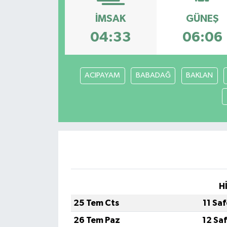
İMSAK
GÜNEŞ
04:33
06:06
ACIPAYAM
BABADAĞ
BAKLAN
H
25 Tem Cts
11 Sa
26 Tem Paz
12 Sa