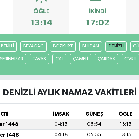
ÖĞLE
İKINDI
13:14
17:02
BEKİLLİ
BEYAĞAÇ
BOZKURT
BULDAN
DENİZLİ
GÜ
SERİNHİSAR
TAVAS
ÇAL
ÇAMELİ
ÇARDAK
ÇİVRİL
DENİZLİ AYLIK NAMAZ VAKITLERI
İCRİ
İMSAK
GÜNEŞ
ÖĞLE
fer 1448
04:15
05:54
13:15
fer 1448
04:16
05:55
13:15