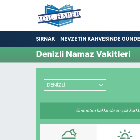
Nöbetçi Eczaneler
ŞIRNAK
NEVZETİN KAHVESİNDE GÜND
Hava Durumu
Denizli Namaz Vakitleri
Trafik Durumu
Süper Lig Puan Durumu ve Fikstür
DENİZLİ
Tüm Manşetler
Son Dakika Haberleri
Ümmetim hakkında en çok korktuğu
Haber Arşivi