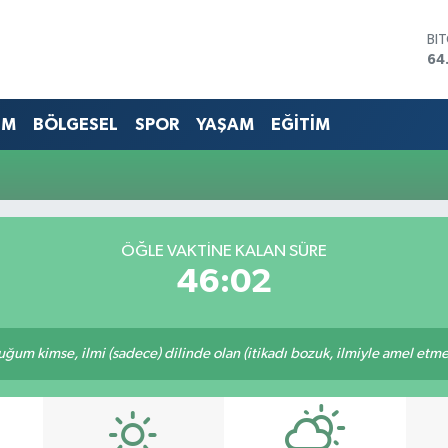
BI
64
DO
47
EU
EM
BÖLGESEL
SPOR
YAŞAM
EĞİTİM
55
ST
64
GR
66
Bİ
ÖĞLE VAKTINE KALAN SÜRE
13
46:02
m kimse, ilmi (sadece) dilinde olan (itikadı bozuk, ilmiyle amel etmeye