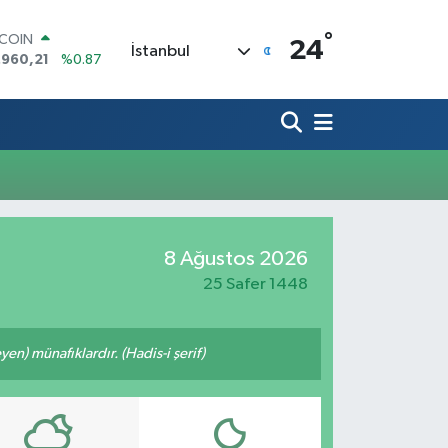
°
TCOIN
24
İstanbul
.960,21
%0.87
LAR
,7436
%0.18
RO
,2510
%0.32
ERLİN
,4811
%0.38
AM ALTIN
60.55
%0.03
ST100
8 Ağustos 2026
.779
%-14
25 Safer 1448
n) münafıklardır. (Hadis-i şerif)