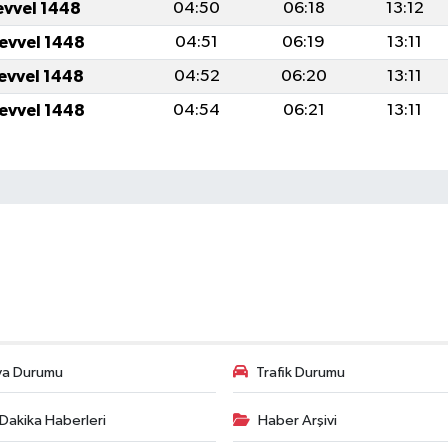
evvel 1448
04:50
06:18
13:12
levvel 1448
04:51
06:19
13:11
levvel 1448
04:52
06:20
13:11
levvel 1448
04:54
06:21
13:11
va Durumu
Trafik Durumu
Dakika Haberleri
Haber Arşivi