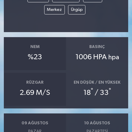
Merkez
Ürgüp
NEM
BASINÇ
%23
1006 HPA
hpa
RÜZGAR
EN DÜŞÜK / EN YÜKSEK
°
°
2.69 M/S
18
/ 33
09 AĞUSTOS
10 AĞUSTOS
PAZAR
PAZARTESI