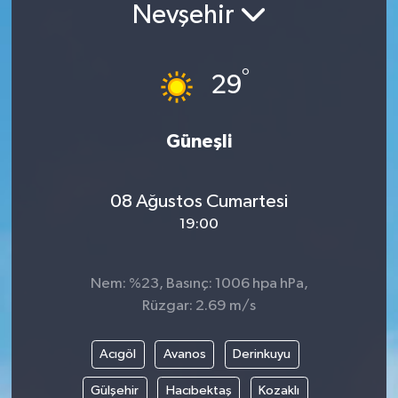
Nevşehir
°
29
Güneşli
08 Ağustos Cumartesi
19:00
Nem: %23, Basınç: 1006 hpa hPa,
Rüzgar: 2.69 m/s
Acıgöl
Avanos
Derinkuyu
Gülşehir
Hacıbektaş
Kozaklı