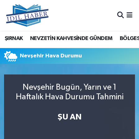
Nöbetçi Eczaneler
ŞIRNAK
NEVZETİN KAHVESİNDE GÜNDEM
BÖLGES
Hava Durumu
Trafik Durumu
Nevşehir Hava Durumu
Süper Lig Puan Durumu ve Fikstür
Nevşehir Bugün, Yarın ve 1
Tüm Manşetler
Haftalık Hava Durumu Tahmini
Son Dakika Haberleri
ŞU AN
Haber Arşivi