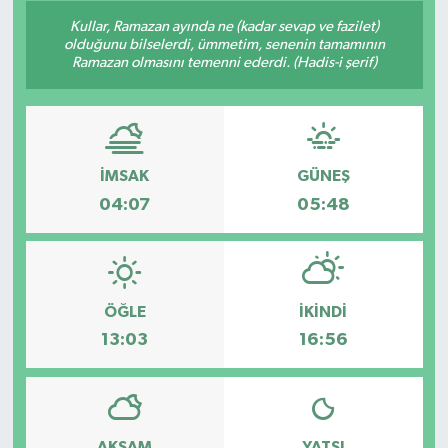
Kullar, Ramazan ayında ne (kadar sevap ve fazilet)
olduğunu bilselerdi, ümmetim, senenin tamamının
Ramazan olmasını temenni ederdi. (Hadis-i şerif)
İMSAK
GÜNEŞ
04:07
05:48
ÖĞLE
İKINDI
13:03
16:56
AKŞAM
YATSI