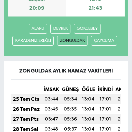
20:09
21:43
ALAPLI
DEVREK
GÖKÇEBEY
KARADENİZ EREĞLİ
ZONGULDAK
ÇAYCUMA
ZONGULDAK AYLIK NAMAZ VAKITLERI
İMSAK
GÜNEŞ
ÖĞLE
İKINDI
AKŞA
25 Tem Cts
03:44
05:34
13:04
17:01
20:25
26 Tem Paz
03:45
05:35
13:04
17:01
20:24
27 Tem Pts
03:47
05:36
13:04
17:01
20:23
28 Tem Sal
03:48
05:37
13:04
17:01
20:22