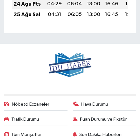
24 Ağu Pts
04:29
06:04
13:00
16:46
19:47
25 Ağu Sal
04:31
06:05
13:00
16:45
19:46
Nöbetçi Eczaneler
Hava Durumu
Trafik Durumu
Puan Durumu ve Fikstür
Tüm Manşetler
Son Dakika Haberleri