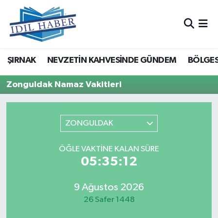
Nöbetçi Eczaneler
ŞIRNAK
NEVZETİN KAHVESİNDE GÜNDEM
BÖLGES
Hava Durumu
Zonguldak Namaz Vakitleri
Trafik Durumu
Süper Lig Puan Durumu ve Fikstür
ZONGULDAK
Tüm Manşetler
ÖĞLE VAKTINE KALAN SÜRE
05:35:12
Son Dakika Haberleri
Haber Arşivi
9 Ağustos 2026
26 Safer 1448