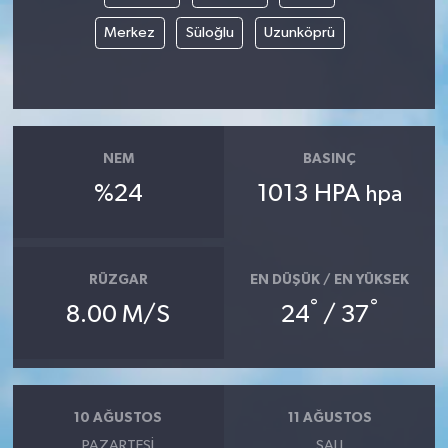
Merkez
Süloğlu
Uzunköprü
NEM
BASINÇ
%24
1013 HPA
hpa
RÜZGAR
EN DÜŞÜK / EN YÜKSEK
°
°
8.00 M/S
24
/ 37
10 AĞUSTOS
11 AĞUSTOS
PAZARTESI
SALI