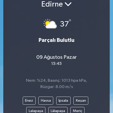
Edirne
°
37
Parçalı Bulutlu
09 Ağustos Pazar
15:45
Nem: %24, Basınç: 1013 hpa hPa,
Rüzgar: 8.00 m/s
Enez
Havsa
İpsala
Keşan
Lalapaşa
Lâlapaşa
Meriç