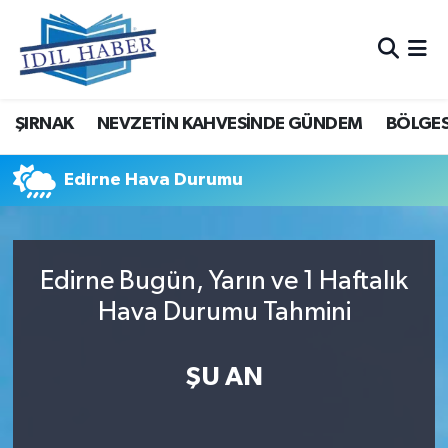
Nöbetçi Eczaneler
ŞIRNAK
NEVZETİN KAHVESİNDE GÜNDEM
BÖLGES
Hava Durumu
Trafik Durumu
Edirne Hava Durumu
Süper Lig Puan Durumu ve Fikstür
Edirne Bugün, Yarın ve 1 Haftalık
Tüm Manşetler
Hava Durumu Tahmini
Son Dakika Haberleri
ŞU AN
Haber Arşivi