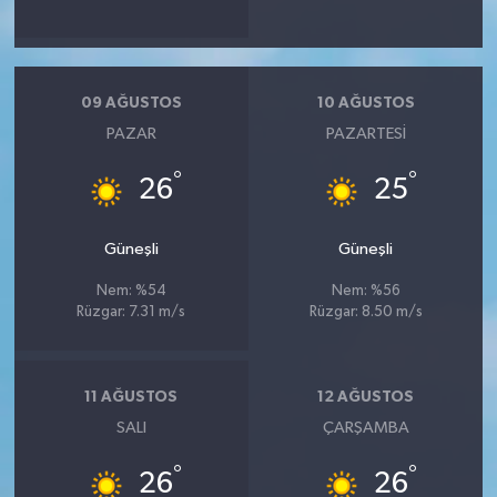
09 AĞUSTOS
10 AĞUSTOS
PAZAR
PAZARTESI
°
°
26
25
Güneşli
Güneşli
Nem: %54
Nem: %56
Rüzgar: 7.31 m/s
Rüzgar: 8.50 m/s
11 AĞUSTOS
12 AĞUSTOS
SALI
ÇARŞAMBA
°
°
26
26