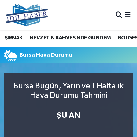
Nöbetçi Eczaneler
ŞIRNAK
NEVZETİN KAHVESİNDE GÜNDEM
BÖLGES
Hava Durumu
Trafik Durumu
Bursa Hava Durumu
Süper Lig Puan Durumu ve Fikstür
Bursa Bugün, Yarın ve 1 Haftalık
Tüm Manşetler
Hava Durumu Tahmini
Son Dakika Haberleri
ŞU AN
Haber Arşivi