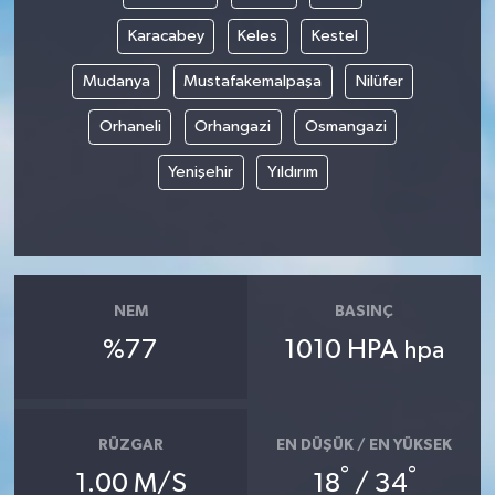
Karacabey
Keles
Kestel
Mudanya
Mustafakemalpaşa
Nilüfer
Orhaneli
Orhangazi
Osmangazi
Yenişehir
Yıldırım
NEM
BASINÇ
%77
1010 HPA
hpa
RÜZGAR
EN DÜŞÜK / EN YÜKSEK
°
°
1.00 M/S
18
/ 34