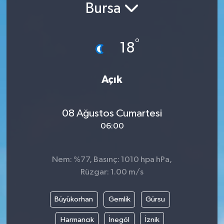
Bursa
°
18
Açık
08 Ağustos Cumartesi
06:00
Nem: %77, Basınç: 1010 hpa hPa,
Rüzgar: 1.00 m/s
Büyükorhan
Gemlik
Gürsu
Harmancık
İnegöl
İznik