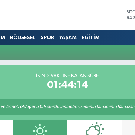
BIT
64.
DO
47,
EU
EM
BÖLGESEL
SPOR
YAŞAM
EĞİTİM
55,
STE
64,
GRA
657
BİS
İKINDI VAKTINE KALAN SÜRE
13.
01:44:14
 ve fazilet) olduğunu bilselerdi, ümmetim, senenin tamamının Ramazan o