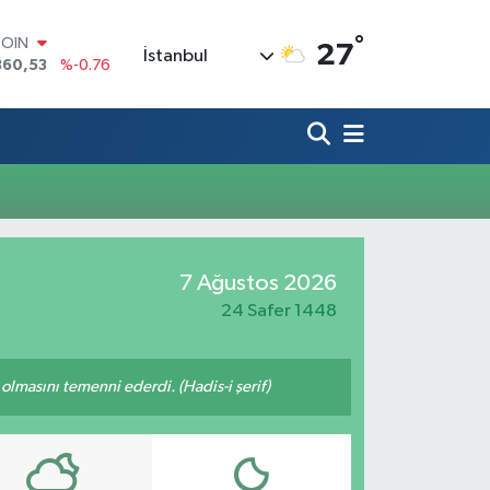
°
COIN
27
İstanbul
360,53
%-0.76
LAR
7069
%0.17
RO
0265
%0.01
RLİN
1897
%0.02
M ALTIN
4.81
%1.44
T100
7 Ağustos 2026
887
%64
24 Safer 1448
lmasını temenni ederdi. (Hadis-i şerif)