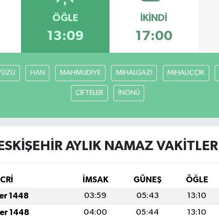
ÖĞLE
İKINDI
13:09
17:00
YÜZÜ
HAN
MAHMUDİYE
MİHALGAZİ
MİHALIÇÇIK
ÇİFTELER
İNÖNÜ
ESKİŞEHİR AYLIK NAMAZ VAKITLER
İCRİ
İMSAK
GÜNEŞ
ÖĞLE
fer 1448
03:59
05:43
13:10
fer 1448
04:00
05:44
13:10