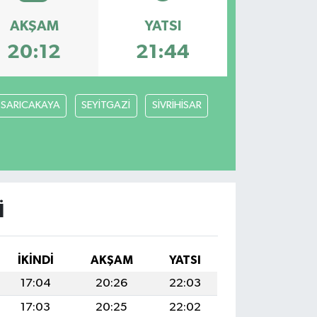
AKŞAM
YATSI
20:12
21:44
SARICAKAYA
SEYİTGAZİ
SİVRİHİSAR
I
İKINDI
AKŞAM
YATSI
17:04
20:26
22:03
17:03
20:25
22:02