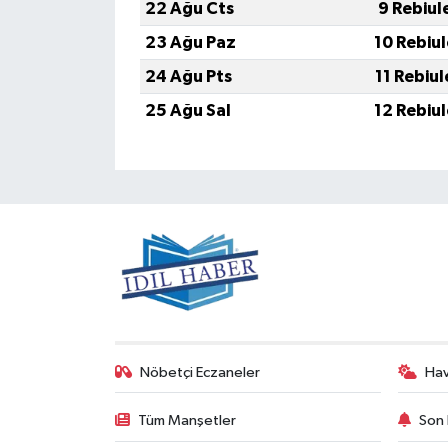
22 Ağu Cts
9 Rebiul
23 Ağu Paz
10 Rebiu
24 Ağu Pts
11 Rebiu
25 Ağu Sal
12 Rebiu
Nöbetçi Eczaneler
Ha
Tüm Manşetler
Son 