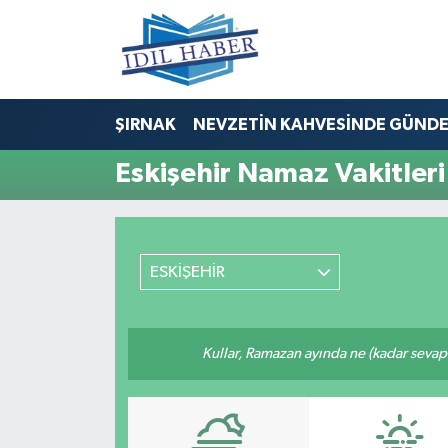
Nöbetçi Eczaneler
ŞIRNAK
NEVZETİN KAHVESİNDE GÜND
Hava Durumu
Eskişehir Namaz Vakitleri
Trafik Durumu
Süper Lig Puan Durumu ve Fikstür
ESKİŞEHİR
Tüm Manşetler
Son Dakika Haberleri
Kullar, Ramazan ayında ne (kadar sevap
Haber Arşivi