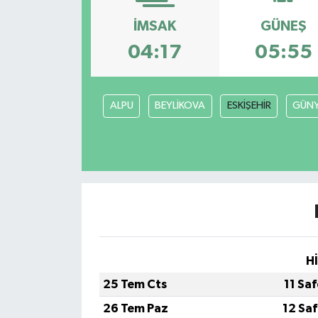
İMSAK
GÜNEŞ
04:17
05:55
ALPU
BEYLİKOVA
ESKİŞEHİR
GÜN
H
25 Tem Cts
11 Sa
26 Tem Paz
12 Sa