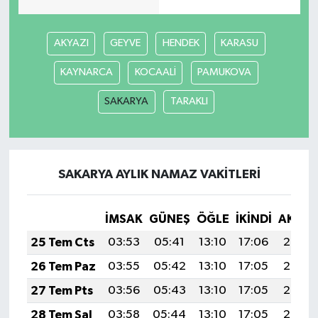
AKYAZI
GEYVE
HENDEK
KARASU
KAYNARCA
KOCAALİ
PAMUKOVA
SAKARYA
TARAKLI
SAKARYA AYLIK NAMAZ VAKITLERI
İMSAK
GÜNEŞ
ÖĞLE
İKINDI
AKŞA
25 Tem Cts
03:53
05:41
13:10
17:06
20:29
26 Tem Paz
03:55
05:42
13:10
17:05
20:28
27 Tem Pts
03:56
05:43
13:10
17:05
20:27
28 Tem Sal
03:58
05:44
13:10
17:05
20:26