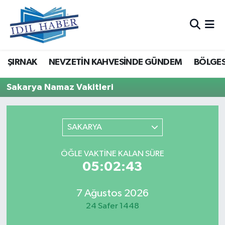
Nöbetçi Eczaneler
ŞIRNAK
NEVZETİN KAHVESİNDE GÜNDEM
BÖLGES
Hava Durumu
Sakarya Namaz Vakitleri
Trafik Durumu
Süper Lig Puan Durumu ve Fikstür
SAKARYA
Tüm Manşetler
ÖĞLE VAKTINE KALAN SÜRE
05:02:43
Son Dakika Haberleri
Haber Arşivi
7 Ağustos 2026
24 Safer 1448