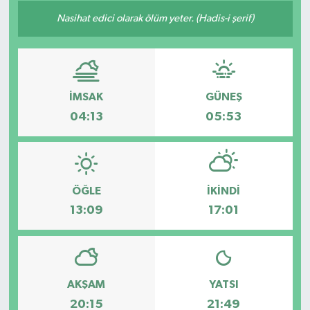
Nasihat edici olarak ölüm yeter. (Hadis-i şerif)
İMSAK
GÜNEŞ
04:13
05:53
ÖĞLE
İKINDI
13:09
17:01
AKŞAM
YATSI
20:15
21:49