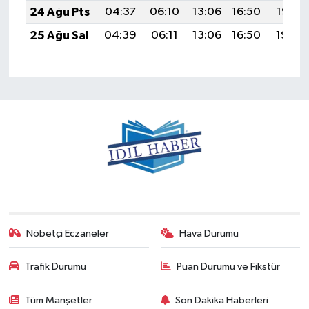
24 Ağu Pts
04:37
06:10
13:06
16:50
19:52
25 Ağu Sal
04:39
06:11
13:06
16:50
19:50
Nöbetçi Eczaneler
Hava Durumu
Trafik Durumu
Puan Durumu ve Fikstür
Tüm Manşetler
Son Dakika Haberleri