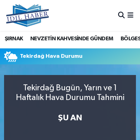
Nöbetçi Eczaneler
ŞIRNAK
NEVZETİN KAHVESİNDE GÜNDEM
BÖLGES
Hava Durumu
Trafik Durumu
Tekirdağ Hava Durumu
Süper Lig Puan Durumu ve Fikstür
Tekirdağ Bugün, Yarın ve 1
Tüm Manşetler
Haftalık Hava Durumu Tahmini
Son Dakika Haberleri
ŞU AN
Haber Arşivi