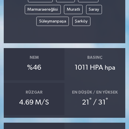
Marmaraereğlisi
Muratlı
Saray
Süleymanpaşa
Şarköy
NEM
BASINÇ
%46
1011 HPA
hpa
RÜZGAR
EN DÜŞÜK / EN YÜKSEK
°
°
4.69 M/S
21
/ 31