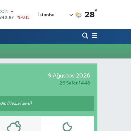
°
COIN
28
İstanbul
840,97
%-0.15
LAR
7436
%0.18
RO
2510
%0.32
RLİN
4811
%0.38
M ALTIN
60.55
%0
T100
9 Ağustos 2026
779
%-14
26 Safer 1448
ır. (Hadis-i şerif)