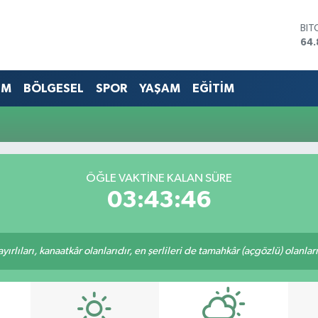
BIT
64.
DO
47,
EU
EM
BÖLGESEL
SPOR
YAŞAM
EĞİTİM
55,
STE
64,
GRA
66
BİS
ÖĞLE VAKTINE KALAN SÜRE
13.
03:43:46
rlıları, kanaatkâr olanlarıdır, en şerlileri de tamahkâr (açgözlü) olanlarıd