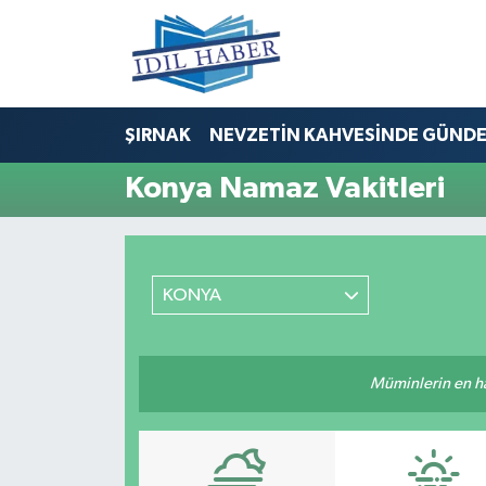
Nöbetçi Eczaneler
ŞIRNAK
NEVZETİN KAHVESİNDE GÜND
Hava Durumu
Konya Namaz Vakitleri
Trafik Durumu
Süper Lig Puan Durumu ve Fikstür
KONYA
Tüm Manşetler
Son Dakika Haberleri
Müminlerin en hayı
Haber Arşivi