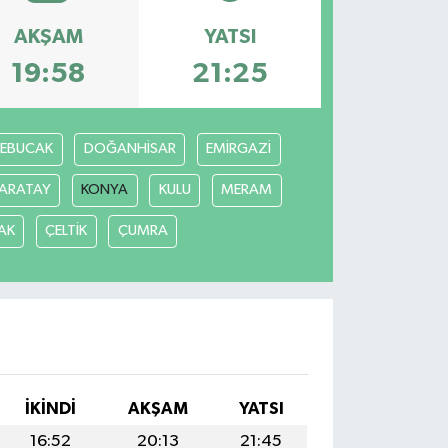
AKŞAM
YATSI
19:58
21:25
REBUCAK
DOĞANHİSAR
EMİRGAZİ
ARATAY
KONYA
KULU
MERAM
AK
ÇELTİK
ÇUMRA
İKINDI
AKŞAM
YATSI
16:52
20:13
21:45