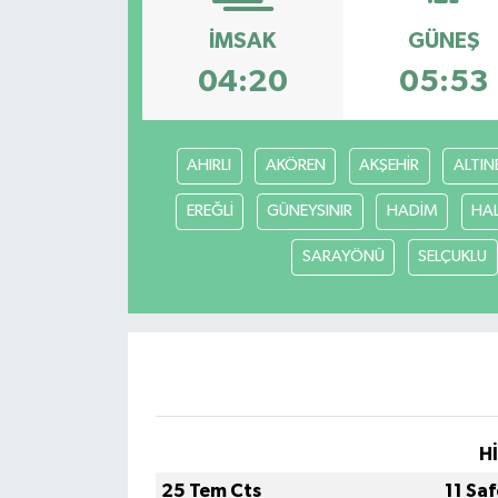
İMSAK
GÜNEŞ
04:20
05:53
AHIRLI
AKÖREN
AKŞEHİR
ALTIN
EREĞLİ
GÜNEYSINIR
HADİM
HA
SARAYÖNÜ
SELÇUKLU
H
25 Tem Cts
11 Sa