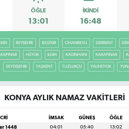
ÖĞLE
İKINDI
13:01
16:48
EKİN
BEYŞEHİR
BOZKIR
CİHANBEYLİ
DERBENT
DE
LKAPINAR
HÜYÜK
ILGIN
KADINHANI
KARAPINAR
K
SEYDİŞEHİR
TAŞKENT
TUZLUKÇU
YALIHÜYÜK
YUN
KONYA AYLIK NAMAZ VAKITLERI
İCRİ
İMSAK
GÜNEŞ
ÖĞLE
fer 1448
04:01
05:40
13:02