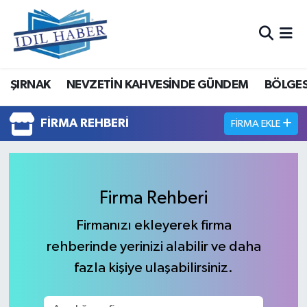
Nöbetçi Eczaneler
ŞIRNAK
NEVZETİN KAHVESİNDE GÜNDEM
BÖLGES
Hava Durumu
Trafik Durumu
FIRMA REHBERI
FIRMA EKLE
Süper Lig Puan Durumu ve Fikstür
Tüm Manşetler
Firma Rehberi
Firmanızı ekleyerek firma
Son Dakika Haberleri
rehberinde yerinizi alabilir ve daha
Haber Arşivi
fazla kişiye ulaşabilirsiniz.