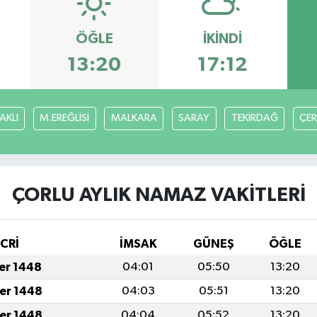
ÖĞLE
İKINDI
13:20
17:12
AKLI
M.EREĞLİSİ
MALKARA
SARAY
TEKİRDAĞ
ÇE
ÇORLU AYLIK NAMAZ VAKITLERI
İCRİ
İMSAK
GÜNEŞ
ÖĞLE
fer 1448
04:01
05:50
13:20
fer 1448
04:03
05:51
13:20
fer 1448
04:04
05:52
13:20