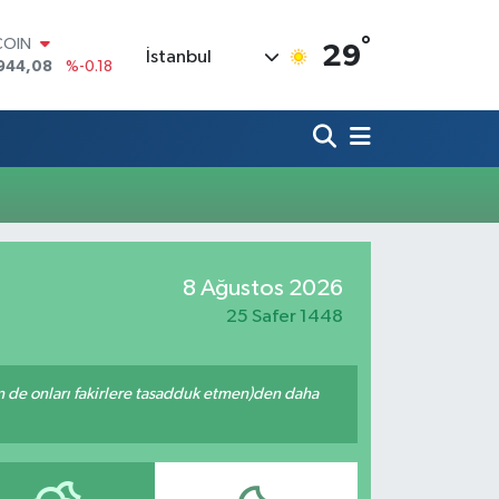
°
COIN
29
İstanbul
944,08
%-0.18
LAR
7436
%0.18
RO
2510
%0.32
RLİN
4811
%0.38
M ALTIN
0.55
%0.03
T100
8 Ağustos 2026
779
%-14
25 Safer 1448
enin de onları fakirlere tasadduk etmen)den daha