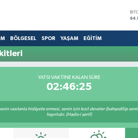
BIT
64.
DO
47,
EU
EM
BÖLGESEL
SPOR
YAŞAM
EĞİTİM
55,
STE
itleri
64,
GRA
666
BİS
YATSI VAKTINE KALAN SÜRE
13.
02:46:25
n senin vasıtanla hidâyete ermesi, senin için kızıl develer (bahşedilip s
hayırlıdır. (Hadis-i şerif)