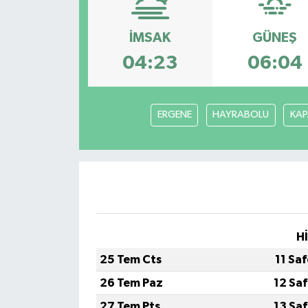
İMSAK
GÜNEŞ
04:23
06:04
ERGENE
HAYRABOLU
KAP
H
25 Tem Cts
11 Sa
26 Tem Paz
12 Sa
27 Tem Pts
13 Sa