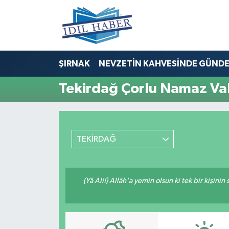
Nöbetçi Eczaneler
ŞIRNAK
NEVZETİN KAHVESİNDE GÜND
Hava Durumu
Tekirdağ Çorlu Namaz Vak
Trafik Durumu
Süper Lig Puan Durumu ve Fikstür
TEKİRDAĞ
Tüm Manşetler
Son Dakika Haberleri
(Yâ Ali!) Allâh'a yemin olsun ki tek bir kişini
Haber Arşivi