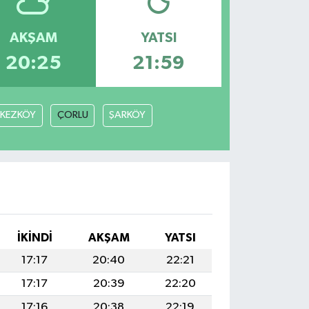
AKŞAM
YATSI
20:25
21:59
RKEZKÖY
ÇORLU
ŞARKÖY
İKINDI
AKŞAM
YATSI
17:17
20:40
22:21
17:17
20:39
22:20
17:16
20:38
22:19