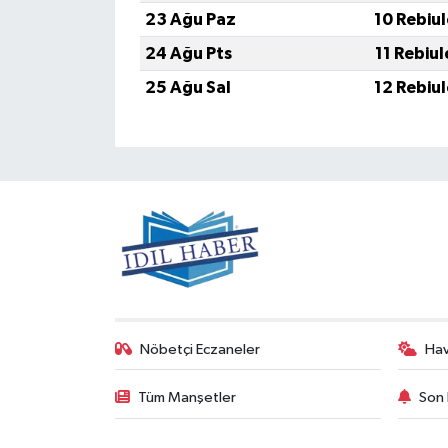
23 Ağu Paz
10 Rebiu
24 Ağu Pts
11 Rebiu
25 Ağu Sal
12 Rebiu
Nöbetçi Eczaneler
Ha
Tüm Manşetler
Son 