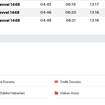
levvel 1448
04:45
06:19
13:17
levvel 1448
04:46
06:20
13:16
levvel 1448
04:48
06:21
13:16
va Durumu
Trafik Durumu
Dakika Haberleri
Haber Arşivi