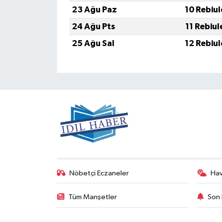
23 Ağu Paz
10 Rebiu
24 Ağu Pts
11 Rebiu
25 Ağu Sal
12 Rebiu
Nöbetçi Eczaneler
Ha
Tüm Manşetler
Son 