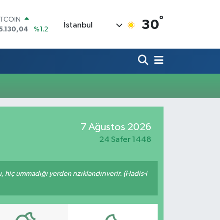
°
ITCOIN
30
İstanbul
5.130,04
%1.2
OLAR
7,7106
%0.17
URO
5,1652
%0.27
TERLİN
4,4046
%0.35
RAM ALTIN
618.49
%2.12
İST100
7 Ağustos 2026
3.773
%-19
24 Safer 1448
u, hiç ummadığı yerden rızıklandırıverir. (Hadis-i