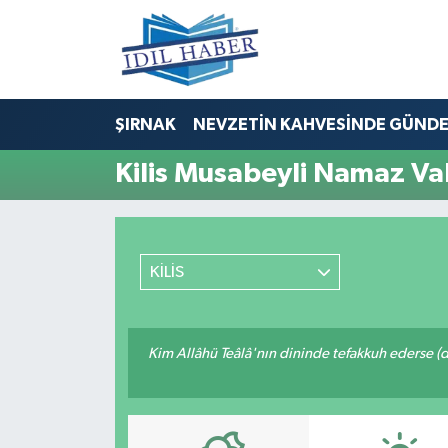
Nöbetçi Eczaneler
ŞIRNAK
NEVZETİN KAHVESİNDE GÜND
Hava Durumu
Kilis Musabeyli Namaz Vak
Trafik Durumu
Süper Lig Puan Durumu ve Fikstür
KİLİS
Tüm Manşetler
Son Dakika Haberleri
Kim Allâhü Teâlâ'nın dininde tefakkuh ederse (dîn
Haber Arşivi