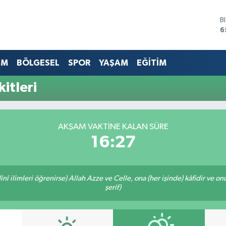
B
6
D
4
E
EM
BÖLGESEL
SPOR
YAŞAM
EĞİTİM
5
S
itleri
6
G
6
B
AKŞAM VAKTINE KALAN SÜRE
1
16:27
î ilimleri öğrenirse) Allah Azze ve Celle, ona (her işinde) kâfidir ve on
şerif)