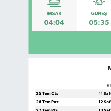
İMSAK
GÜNEŞ
04:04
05:35
Hİ
25 Tem Cts
11 Sa
26 Tem Paz
12 Sa
27 Tem Pts
13 Sa