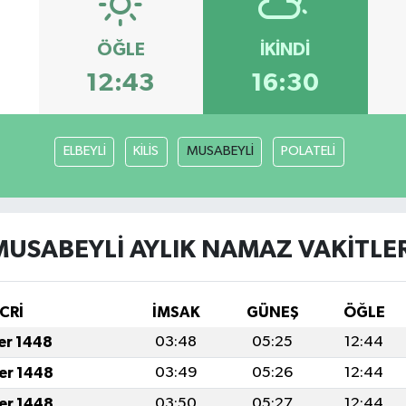
ÖĞLE
İKINDI
12:43
16:30
ELBEYLİ
KİLİS
MUSABEYLİ
POLATELİ
MUSABEYLİ AYLIK NAMAZ VAKITLER
CRİ
İMSAK
GÜNEŞ
ÖĞLE
fer 1448
03:48
05:25
12:44
fer 1448
03:49
05:26
12:44
fer 1448
03:50
05:27
12:44