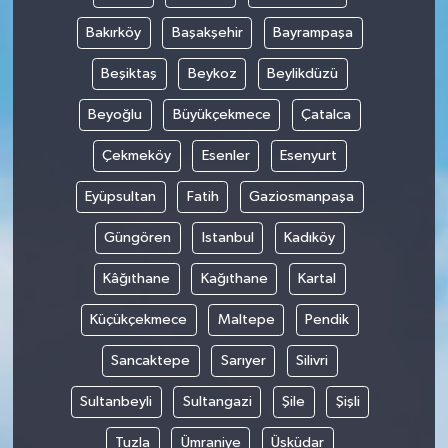
Bakırköy
Başakşehir
Bayrampaşa
Beşiktaş
Beykoz
Beylikdüzü
Beyoğlu
Büyükçekmece
Çatalca
Çekmeköy
Esenler
Esenyurt
Eyüpsultan
Fatih
Gaziosmanpaşa
Güngören
Istanbul
Kadıköy
Kâğıthane
Kağıthane
Kartal
Küçükçekmece
Maltepe
Pendik
Sancaktepe
Sarıyer
Silivri
Sultanbeyli
Sultangazi
Şile
Şişli
Tuzla
Ümraniye
Üsküdar