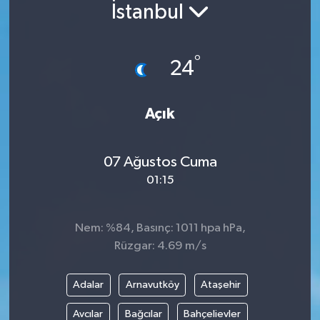
İstanbul
°
24
Açık
07 Ağustos Cuma
01:15
Nem: %84, Basınç: 1011 hpa hPa,
Rüzgar: 4.69 m/s
Adalar
Arnavutköy
Ataşehir
Avcılar
Bağcılar
Bahçelievler