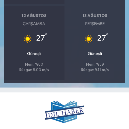
12 AĞUSTOS
13 AĞUSTOS
ÇARŞAMBA
PERŞEMBE
°
°
27
27
Güneşli
Güneşli
Nem: %60
Nem: %59
Rüzgar: 8.00 m/s
Rüzgar: 9.11 m/s