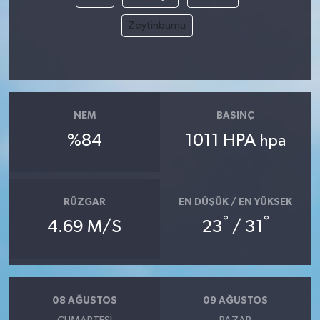
Zeytinburnu
NEM
BASINÇ
%84
1011 HPA
hpa
RÜZGAR
EN DÜŞÜK / EN YÜKSEK
°
°
4.69 M/S
23
/ 31
08 AĞUSTOS
09 AĞUSTOS