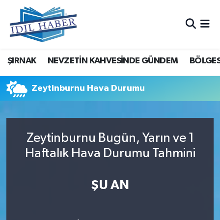
Nöbetçi Eczaneler
ŞIRNAK
NEVZETİN KAHVESİNDE GÜNDEM
BÖLGES
Hava Durumu
Trafik Durumu
Zeytinburnu Hava Durumu
Süper Lig Puan Durumu ve Fikstür
Zeytinburnu Bugün, Yarın ve 1
Tüm Manşetler
Haftalık Hava Durumu Tahmini
Son Dakika Haberleri
ŞU AN
Haber Arşivi