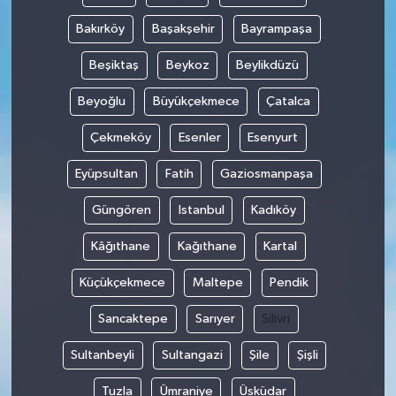
Bakırköy
Başakşehir
Bayrampaşa
Beşiktaş
Beykoz
Beylikdüzü
Beyoğlu
Büyükçekmece
Çatalca
Çekmeköy
Esenler
Esenyurt
Eyüpsultan
Fatih
Gaziosmanpaşa
Güngören
Istanbul
Kadıköy
Kâğıthane
Kağıthane
Kartal
Küçükçekmece
Maltepe
Pendik
Sancaktepe
Sarıyer
Silivri
Sultanbeyli
Sultangazi
Şile
Şişli
Tuzla
Ümraniye
Üsküdar