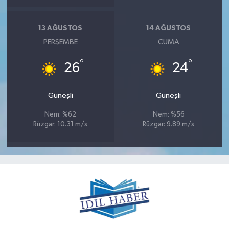
13 AĞUSTOS
14 AĞUSTOS
PERŞEMBE
CUMA
°
°
26
24
Güneşli
Güneşli
Nem: %62
Nem: %56
Rüzgar: 10.31 m/s
Rüzgar: 9.89 m/s