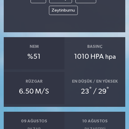
Zeytinburnu
NEM
BASINÇ
%51
1010 HPA
hpa
RÜZGAR
EN DÜŞÜK / EN YÜKSEK
°
°
6.50 M/S
23
/ 29
09 AĞUSTOS
10 AĞUSTOS