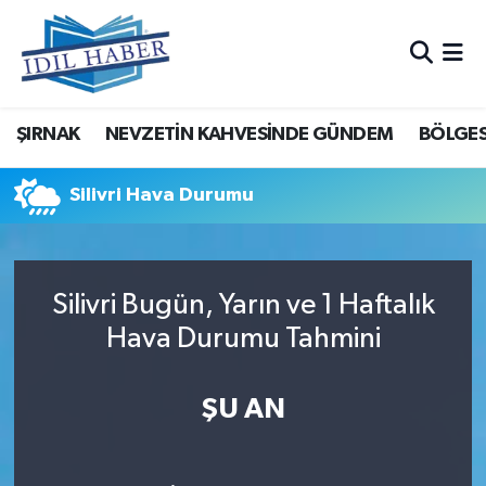
Nöbetçi Eczaneler
ŞIRNAK
NEVZETİN KAHVESİNDE GÜNDEM
BÖLGES
Hava Durumu
Trafik Durumu
Silivri Hava Durumu
Süper Lig Puan Durumu ve Fikstür
Silivri Bugün, Yarın ve 1 Haftalık
Tüm Manşetler
Hava Durumu Tahmini
Son Dakika Haberleri
ŞU AN
Haber Arşivi