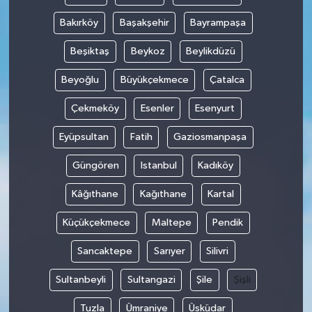
Bakırköy
Başakşehir
Bayrampaşa
Beşiktaş
Beykoz
Beylikdüzü
Beyoğlu
Büyükçekmece
Çatalca
Çekmeköy
Esenler
Esenyurt
Eyüpsultan
Fatih
Gaziosmanpaşa
Güngören
Istanbul
Kadıköy
Kâğıthane
Kağıthane
Kartal
Küçükçekmece
Maltepe
Pendik
Sancaktepe
Sarıyer
Silivri
Sultanbeyli
Sultangazi
Şile
Şişli
Tuzla
Ümraniye
Üsküdar