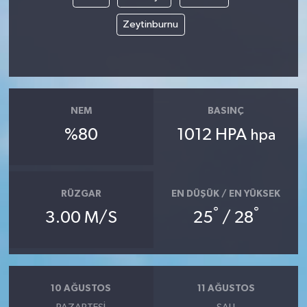
Zeytinburnu
NEM
BASINÇ
%80
1012 HPA
hpa
RÜZGAR
EN DÜŞÜK / EN YÜKSEK
°
°
3.00 M/S
25
/ 28
10 AĞUSTOS
11 AĞUSTOS