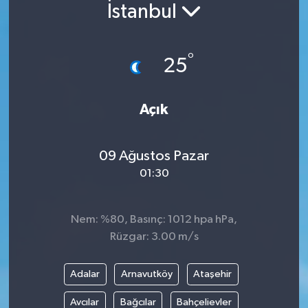
İstanbul
°
25
Açık
09 Ağustos Pazar
01:30
Nem: %80, Basınç: 1012 hpa hPa,
Rüzgar: 3.00 m/s
Adalar
Arnavutköy
Ataşehir
Avcılar
Bağcılar
Bahçelievler