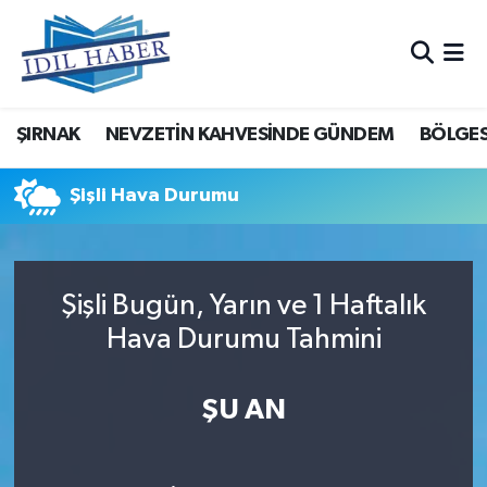
Nöbetçi Eczaneler
ŞIRNAK
NEVZETİN KAHVESİNDE GÜNDEM
BÖLGES
Hava Durumu
Trafik Durumu
Şişli Hava Durumu
Süper Lig Puan Durumu ve Fikstür
Şişli Bugün, Yarın ve 1 Haftalık
Tüm Manşetler
Hava Durumu Tahmini
Son Dakika Haberleri
ŞU AN
Haber Arşivi