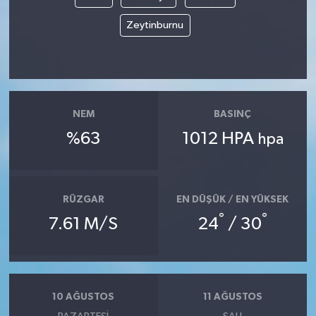
Zeytinburnu
NEM
BASINÇ
%63
1012 HPA
hpa
RÜZGAR
EN DÜŞÜK / EN YÜKSEK
°
°
7.61 M/S
24
/ 30
10 AĞUSTOS
11 AĞUSTOS