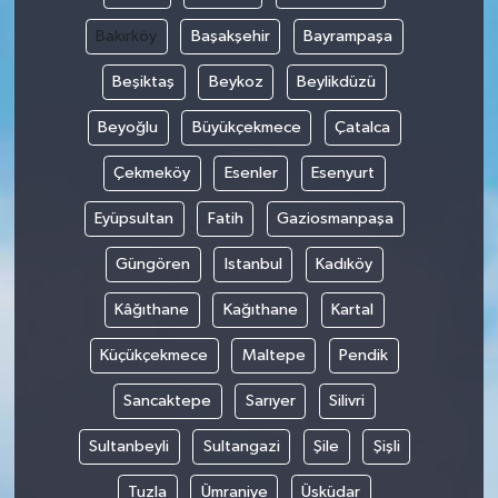
Bakırköy
Başakşehir
Bayrampaşa
Beşiktaş
Beykoz
Beylikdüzü
Beyoğlu
Büyükçekmece
Çatalca
Çekmeköy
Esenler
Esenyurt
Eyüpsultan
Fatih
Gaziosmanpaşa
Güngören
Istanbul
Kadıköy
Kâğıthane
Kağıthane
Kartal
Küçükçekmece
Maltepe
Pendik
Sancaktepe
Sarıyer
Silivri
Sultanbeyli
Sultangazi
Şile
Şişli
Tuzla
Ümraniye
Üsküdar