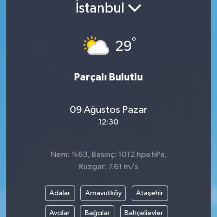
İstanbul
°
29
Parçalı Bulutlu
09 Ağustos Pazar
12:30
Nem: %63, Basınç: 1012 hpa hPa,
Rüzgar: 7.61 m/s
Adalar
Arnavutköy
Ataşehir
Avcılar
Bağcılar
Bahçelievler