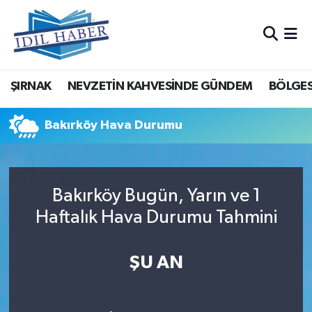
Nöbetçi Eczaneler
ŞIRNAK
NEVZETİN KAHVESİNDE GÜNDEM
BÖLGES
Hava Durumu
Trafik Durumu
Bakırköy Hava Durumu
Süper Lig Puan Durumu ve Fikstür
Bakırköy Bugün, Yarın ve 1
Tüm Manşetler
Haftalık Hava Durumu Tahmini
Son Dakika Haberleri
ŞU AN
Haber Arşivi