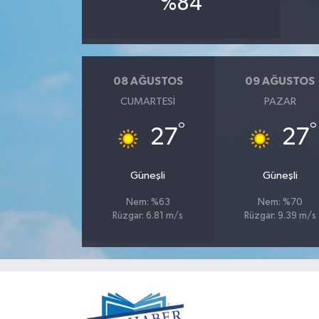
%84
08 AĞUSTOS
09 AĞUSTOS
CUMARTESI
PAZAR
°
°
27
27
Güneşli
Güneşli
Nem: %63
Nem: %70
Rüzgar: 6.81 m/s
Rüzgar: 9.39 m/s