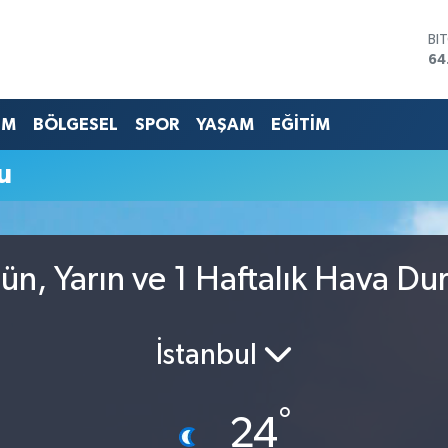
BI
64
DO
47
EU
EM
BÖLGESEL
SPOR
YAŞAM
EĞİTİM
55
ST
u
64
GR
65
Bİ
13
ün, Yarın ve 1 Haftalık Hava D
İstanbul
°
24