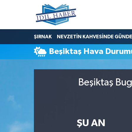
Nöbetçi Eczaneler
ŞIRNAK
NEVZETİN KAHVESİNDE GÜND
Hava Durumu
Beşiktaş Hava Durum
Trafik Durumu
Süper Lig Puan Durumu ve Fikstür
Beşiktaş Bug
Tüm Manşetler
Son Dakika Haberleri
Haber Arşivi
ŞU AN