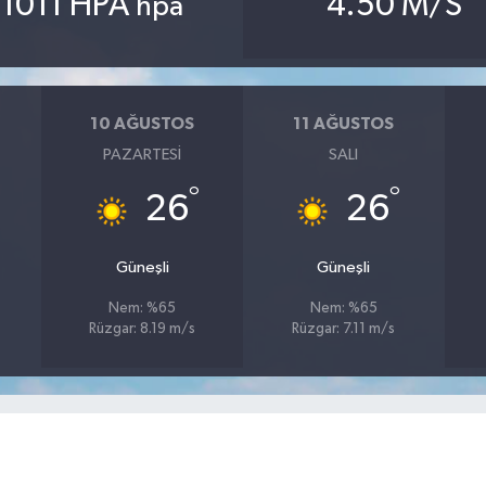
1011 HPA
4.50 M/S
hpa
10 AĞUSTOS
11 AĞUSTOS
PAZARTESI
SALI
°
°
26
26
Güneşli
Güneşli
Nem: %65
Nem: %65
Rüzgar: 8.19 m/s
Rüzgar: 7.11 m/s