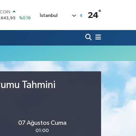
°
TCOIN
24
İstanbul
.643,95
%0.16
LAR
,6704
%0
RO
,0406
%-0.08
ERLİN
,2143
%0
AM ALTIN
00.87
%0.12
ST100
.799
%70
urumu Tahmini
07 Ağustos Cuma
01:00