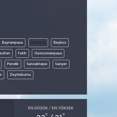
Bayrampaşa
Beşiktaş
Beykoz
sultan
Fatih
Gaziosmanpaşa
Pendik
Sancaktepe
Sarıyer
r
Zeytinburnu
EN DÜŞÜK / EN YÜKSEK
°
°