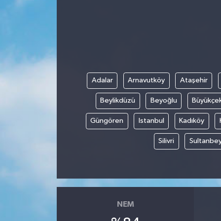
Adalar
Arnavutköy
Ataşehir
Beylikdüzü
Beyoğlu
Büyükçe
Güngören
Istanbul
Kadıköy
Silivri
Sultanbey
NEM