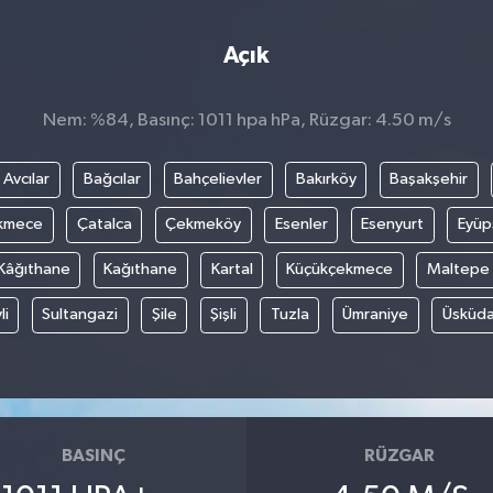
Açık
Nem: %84, Basınç: 1011 hpa hPa, Rüzgar: 4.50 m/s
Avcılar
Bağcılar
Bahçelievler
Bakırköy
Başakşehir
kmece
Çatalca
Çekmeköy
Esenler
Esenyurt
Eyüp
Kâğıthane
Kağıthane
Kartal
Küçükçekmece
Maltepe
li
Sultangazi
Şile
Şişli
Tuzla
Ümraniye
Üsküda
BASINÇ
RÜZGAR