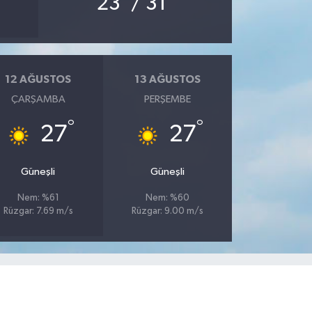
23
/ 31
12 AĞUSTOS
13 AĞUSTOS
ÇARŞAMBA
PERŞEMBE
°
°
27
27
Güneşli
Güneşli
Nem: %61
Nem: %60
Rüzgar: 7.69 m/s
Rüzgar: 9.00 m/s