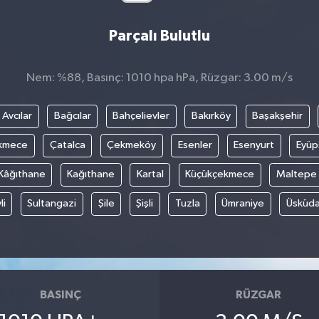
Parçalı Bulutlu
Nem: %88, Basınç: 1010 hpa hPa, Rüzgar: 3.00 m/s
Avcılar
Bağcılar
Bahçelievler
Bakırköy
Başakşehir
kmece
Çatalca
Çekmeköy
Esenler
Esenyurt
Eyüp
Kâğıthane
Kağıthane
Kartal
Küçükçekmece
Maltepe
li
Sultangazi
Şile
Şişli
Tuzla
Ümraniye
Üsküda
BASINÇ
RÜZGAR