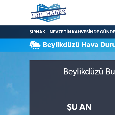
Nöbetçi Eczaneler
ŞIRNAK
NEVZETİN KAHVESİNDE GÜND
Hava Durumu
Beylikdüzü Hava Du
Trafik Durumu
Süper Lig Puan Durumu ve Fikstür
Beylikdüzü Bu
Tüm Manşetler
Son Dakika Haberleri
Haber Arşivi
ŞU AN