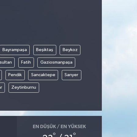
Bayrampaşa
Beşiktaş
Beykoz
sultan
Fatih
Gaziosmanpaşa
Pendik
Sancaktepe
Sarıyer
r
Zeytinburnu
EN DÜŞÜK / EN YÜKSEK
°
°