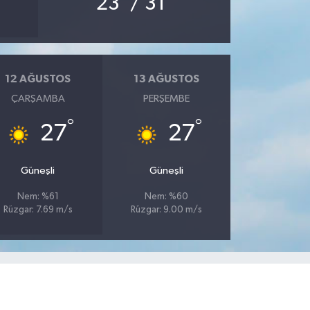
23
/ 31
12 AĞUSTOS
13 AĞUSTOS
ÇARŞAMBA
PERŞEMBE
°
°
27
27
Güneşli
Güneşli
Nem: %61
Nem: %60
Rüzgar: 7.69 m/s
Rüzgar: 9.00 m/s