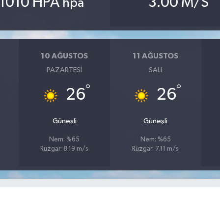
1010 HPA
3.00 M/S
hpa
10 AĞUSTOS
11 AĞUSTOS
PAZARTESI
SALI
°
°
26
26
Güneşli
Güneşli
Nem: %65
Nem: %65
Rüzgar: 8.19 m/s
Rüzgar: 7.11 m/s