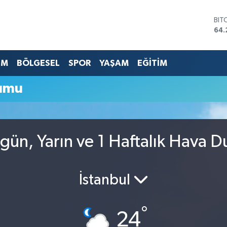
BIT
64.
DO
47,
EU
EM
BÖLGESEL
SPOR
YAŞAM
EĞİTİM
55,
STE
rumu
64,
GRA
651
BİS
13.
gün, Yarın ve 1 Haftalık Hava 
İstanbul
°
24