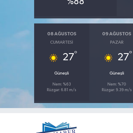
%88
08 AĞUSTOS
09 AĞUSTOS
CUMARTESI
PAZAR
°
°
27
27
Güneşli
Güneşli
Nem: %63
Nem: %70
Rüzgar: 6.81 m/s
Rüzgar: 9.39 m/s