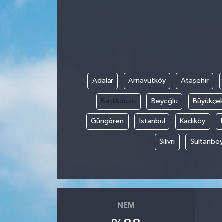
Adalar
Arnavutköy
Ataşehir
Beylikdüzü
Beyoğlu
Büyükçe
Güngören
Istanbul
Kadıköy
Silivri
Sultanbey
NEM