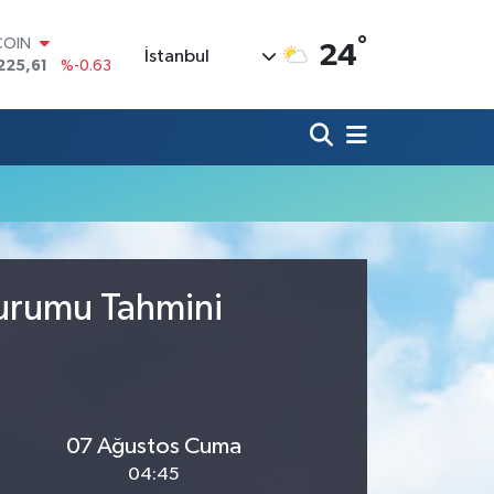
°
COIN
24
İstanbul
225,61
%-0.63
LAR
7143
%0.16
RO
0317
%-0.02
RLİN
2463
%0.07
M ALTIN
0.40
%0.45
T100
799
%70
Durumu Tahmini
07 Ağustos Cuma
04:45