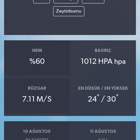
Zeytinburnu
NEM
BASINÇ
%60
1012 HPA
hpa
RÜZGAR
EN DÜŞÜK / EN YÜKSEK
°
°
7.11 M/S
24
/ 30
10 AĞUSTOS
11 AĞUSTOS