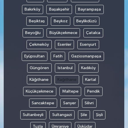
Bakırköy
Başakşehir
Bayrampaşa
Beşiktaş
Beykoz
Beylikdüzü
Beyoğlu
Büyükçekmece
Çatalca
Çekmeköy
Esenler
Esenyurt
Eyüpsultan
Fatih
Gaziosmanpaşa
Güngören
Istanbul
Kadıköy
Kâğıthane
Kağıthane
Kartal
Küçükçekmece
Maltepe
Pendik
Sancaktepe
Sarıyer
Silivri
Sultanbeyli
Sultangazi
Şile
Şişli
Tuzla
Ümraniye
Üsküdar