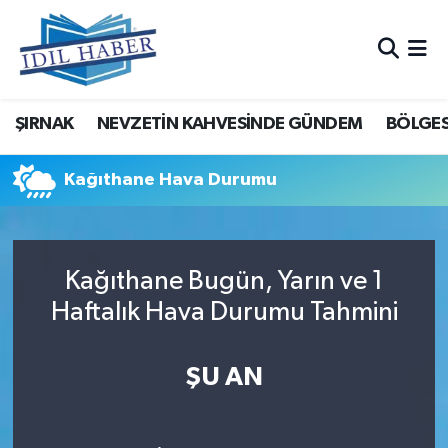
Nöbetçi Eczaneler
ŞIRNAK
NEVZETİN KAHVESİNDE GÜNDEM
BÖLGES
Hava Durumu
Trafik Durumu
Kağıthane Hava Durumu
Süper Lig Puan Durumu ve Fikstür
Kağıthane Bugün, Yarın ve 1
Tüm Manşetler
Haftalık Hava Durumu Tahmini
Son Dakika Haberleri
ŞU AN
Haber Arşivi