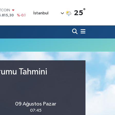
°
ITCOIN
25
İstanbul
4.815,30
%-0.1
OLAR
7,7436
%0.18
URO
5,2510
%0.32
TERLİN
4,4811
%0.38
RAM ALTIN
660.55
%0
İST100
3.779
%-14
urumu Tahmini
09 Ağustos Pazar
07:45