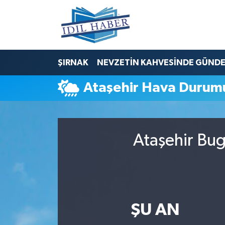
Nöbetçi Eczaneler
ŞIRNAK
NEVZETİN KAHVESİNDE GÜND
Hava Durumu
Ataşehir Hava Durum
Trafik Durumu
Süper Lig Puan Durumu ve Fikstür
Ataşehir Bug
Tüm Manşetler
Son Dakika Haberleri
Haber Arşivi
ŞU AN