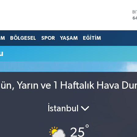
B
6
D
4
E
EM
BÖLGESEL
SPOR
YAŞAM
EĞİTİM
5
S
u
6
G
6
B
1
ün, Yarın ve 1 Haftalık Hava D
İstanbul
°
25