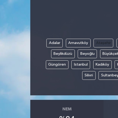
Adalar
Arnavutköy
Ataşehir
Beylikdüzü
Beyoğlu
Büyükçe
Güngören
Istanbul
Kadıköy
Silivri
Sultanbey
NEM