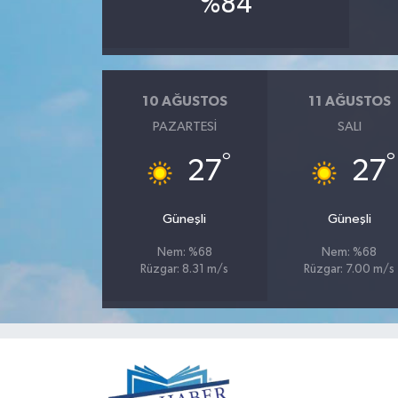
%84
10 AĞUSTOS
11 AĞUSTOS
PAZARTESI
SALI
°
°
27
27
Güneşli
Güneşli
Nem: %68
Nem: %68
Rüzgar: 8.31 m/s
Rüzgar: 7.00 m/s