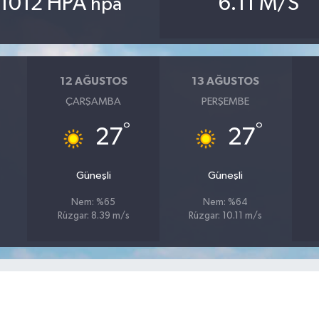
1012 HPA
6.11 M/S
hpa
12 AĞUSTOS
13 AĞUSTOS
ÇARŞAMBA
PERŞEMBE
°
°
27
27
Güneşli
Güneşli
Nem: %65
Nem: %64
Rüzgar: 8.39 m/s
Rüzgar: 10.11 m/s