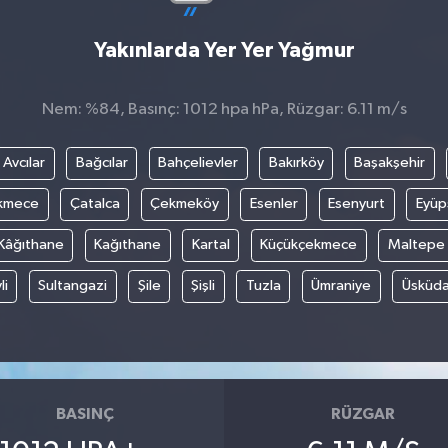
Yakınlarda Yer Yer Yağmur
Nem: %84, Basınç: 1012 hpa hPa, Rüzgar: 6.11 m/s
Avcılar
Bağcılar
Bahçelievler
Bakırköy
Başakşehir
kmece
Çatalca
Çekmeköy
Esenler
Esenyurt
Eyüp
Kâğıthane
Kağıthane
Kartal
Küçükçekmece
Maltepe
li
Sultangazi
Şile
Şişli
Tuzla
Ümraniye
Üsküda
BASINÇ
RÜZGAR