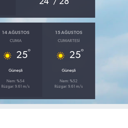
24
/ 28
14 AĞUSTOS
15 AĞUSTOS
CUMA
CUMARTESI
°
°
25
25
Güneşli
Güneşli
Nem: %54
Nem: %52
Rüzgar: 9.61 m/s
Rüzgar: 9.61 m/s