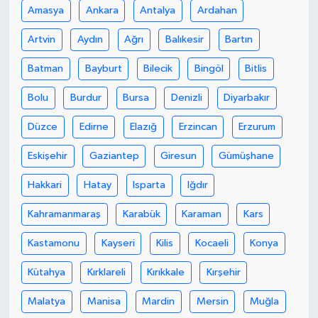
Amasya
Ankara
Antalya
Ardahan
Artvin
Aydın
Ağrı
Balıkesir
Bartın
Batman
Bayburt
Bilecik
Bingöl
Bitlis
Bolu
Burdur
Bursa
Denizli
Diyarbakır
Düzce
Edirne
Elazığ
Erzincan
Erzurum
Eskişehir
Gaziantep
Giresun
Gümüşhane
Hakkari
Hatay
Isparta
Iğdır
Kahramanmaraş
Karabük
Karaman
Kars
Kastamonu
Kayseri
Kilis
Kocaeli
Konya
Kütahya
Kırklareli
Kırıkkale
Kırşehir
Malatya
Manisa
Mardin
Mersin
Muğla