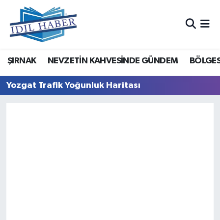
Nöbetçi Eczaneler
ŞIRNAK
NEVZETİN KAHVESİNDE GÜNDEM
BÖLGES
Hava Durumu
Yozgat Trafik Yoğunluk Haritası
Trafik Durumu
Süper Lig Puan Durumu ve Fikstür
Tüm Manşetler
Son Dakika Haberleri
Haber Arşivi