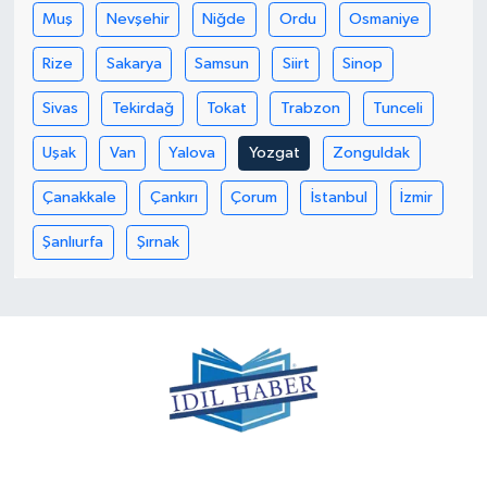
Muş
Nevşehir
Niğde
Ordu
Osmaniye
Rize
Sakarya
Samsun
Siirt
Sinop
Sivas
Tekirdağ
Tokat
Trabzon
Tunceli
Uşak
Van
Yalova
Yozgat
Zonguldak
Çanakkale
Çankırı
Çorum
İstanbul
İzmir
Şanlıurfa
Şırnak