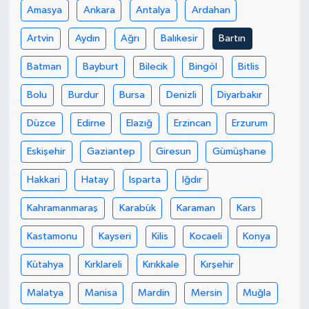
Amasya
Ankara
Antalya
Ardahan
Artvin
Aydın
Ağrı
Balıkesir
Bartın
Batman
Bayburt
Bilecik
Bingöl
Bitlis
Bolu
Burdur
Bursa
Denizli
Diyarbakır
Düzce
Edirne
Elazığ
Erzincan
Erzurum
Eskişehir
Gaziantep
Giresun
Gümüşhane
Hakkari
Hatay
Isparta
Iğdır
Kahramanmaraş
Karabük
Karaman
Kars
Kastamonu
Kayseri
Kilis
Kocaeli
Konya
Kütahya
Kırklareli
Kırıkkale
Kırşehir
Malatya
Manisa
Mardin
Mersin
Muğla