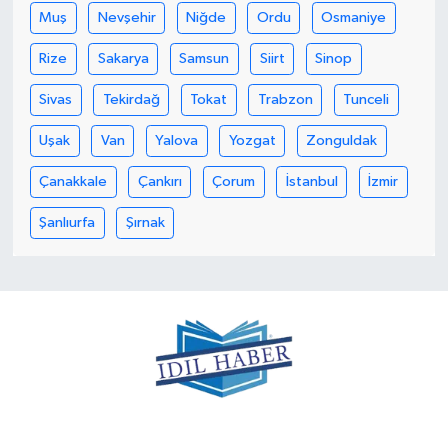
Muş
Nevşehir
Niğde
Ordu
Osmaniye
Rize
Sakarya
Samsun
Siirt
Sinop
Sivas
Tekirdağ
Tokat
Trabzon
Tunceli
Uşak
Van
Yalova
Yozgat
Zonguldak
Çanakkale
Çankırı
Çorum
İstanbul
İzmir
Şanlıurfa
Şırnak