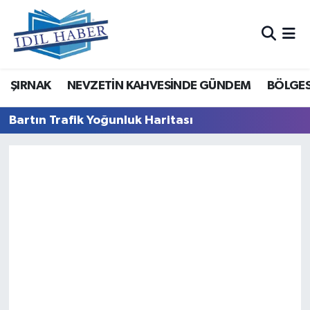
Nöbetçi Eczaneler
ŞIRNAK
NEVZETİN KAHVESİNDE GÜNDEM
BÖLGES
Hava Durumu
Bartın Trafik Yoğunluk Haritası
Trafik Durumu
Süper Lig Puan Durumu ve Fikstür
Tüm Manşetler
Son Dakika Haberleri
Haber Arşivi