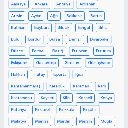
Amasya
Ankara
Antalya
Ardahan
Artvin
Aydın
Ağrı
Balıkesir
Bartın
Batman
Bayburt
Bilecik
Bingöl
Bitlis
Bolu
Burdur
Bursa
Denizli
Diyarbakır
Düzce
Edirne
Elazığ
Erzincan
Erzurum
Eskişehir
Gaziantep
Giresun
Gümüşhane
Hakkari
Hatay
Isparta
Iğdır
Kahramanmaraş
Karabük
Karaman
Kars
Kastamonu
Kayseri
Kilis
Kocaeli
Konya
Kütahya
Kırklareli
Kırıkkale
Kırşehir
Malatya
Manisa
Mardin
Mersin
Muğla