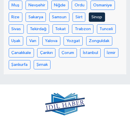
Muş
Nevşehir
Niğde
Ordu
Osmaniye
Rize
Sakarya
Samsun
Siirt
Sinop
Sivas
Tekirdağ
Tokat
Trabzon
Tunceli
Uşak
Van
Yalova
Yozgat
Zonguldak
Çanakkale
Çankırı
Çorum
İstanbul
İzmir
Şanlıurfa
Şırnak