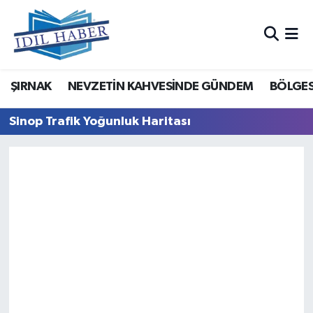
Nöbetçi Eczaneler
ŞIRNAK
NEVZETİN KAHVESİNDE GÜNDEM
BÖLGES
Hava Durumu
Sinop Trafik Yoğunluk Haritası
Trafik Durumu
Süper Lig Puan Durumu ve Fikstür
Tüm Manşetler
Son Dakika Haberleri
Haber Arşivi