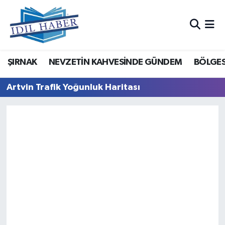
Nöbetçi Eczaneler
ŞIRNAK
NEVZETİN KAHVESİNDE GÜNDEM
BÖLGES
Hava Durumu
Artvin Trafik Yoğunluk Haritası
Trafik Durumu
Süper Lig Puan Durumu ve Fikstür
Tüm Manşetler
Son Dakika Haberleri
Haber Arşivi