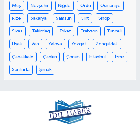
Muş
Nevşehir
Niğde
Ordu
Osmaniye
Rize
Sakarya
Samsun
Siirt
Sinop
Sivas
Tekirdağ
Tokat
Trabzon
Tunceli
Uşak
Van
Yalova
Yozgat
Zonguldak
Çanakkale
Çankırı
Çorum
İstanbul
İzmir
Şanlıurfa
Şırnak