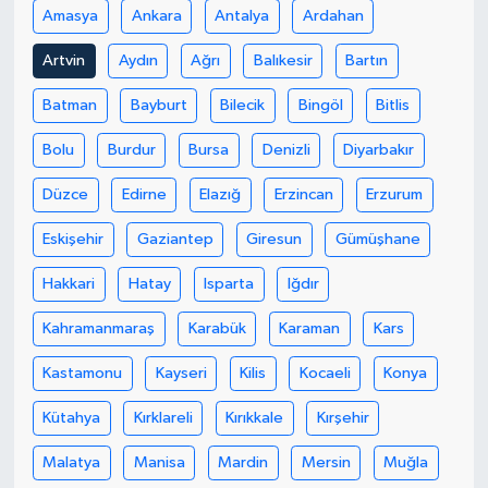
Amasya
Ankara
Antalya
Ardahan
Artvin
Aydın
Ağrı
Balıkesir
Bartın
Batman
Bayburt
Bilecik
Bingöl
Bitlis
Bolu
Burdur
Bursa
Denizli
Diyarbakır
Düzce
Edirne
Elazığ
Erzincan
Erzurum
Eskişehir
Gaziantep
Giresun
Gümüşhane
Hakkari
Hatay
Isparta
Iğdır
Kahramanmaraş
Karabük
Karaman
Kars
Kastamonu
Kayseri
Kilis
Kocaeli
Konya
Kütahya
Kırklareli
Kırıkkale
Kırşehir
Malatya
Manisa
Mardin
Mersin
Muğla