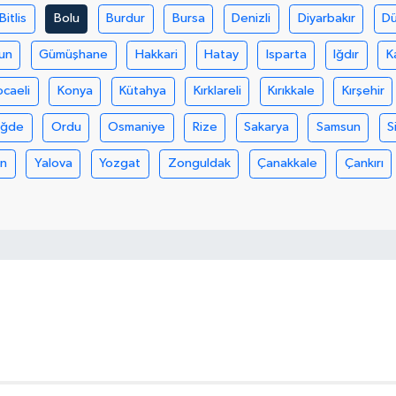
Bitlis
Bolu
Burdur
Bursa
Denizli
Diyarbakır
D
un
Gümüşhane
Hakkari
Hatay
Isparta
Iğdır
K
ocaeli
Konya
Kütahya
Kırklareli
Kırıkkale
Kırşehir
iğde
Ordu
Osmaniye
Rize
Sakarya
Samsun
S
an
Yalova
Yozgat
Zonguldak
Çanakkale
Çankırı