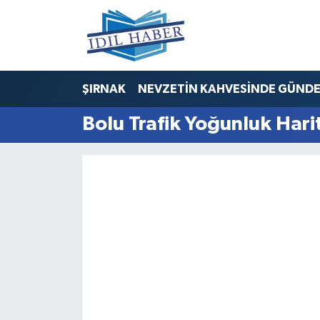
Nöbetçi Eczaneler
ŞIRNAK
NEVZETİN KAHVESİNDE GÜND
Hava Durumu
Bolu Trafik Yoğunluk Hari
Trafik Durumu
Süper Lig Puan Durumu ve Fikstür
Tüm Manşetler
Son Dakika Haberleri
Haber Arşivi