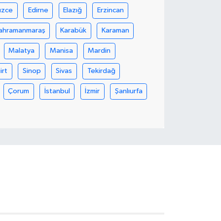
üzce
Edirne
Elazığ
Erzincan
ahramanmaraş
Karabük
Karaman
Malatya
Manisa
Mardin
iirt
Sinop
Sivas
Tekirdağ
Çorum
İstanbul
İzmir
Şanlıurfa