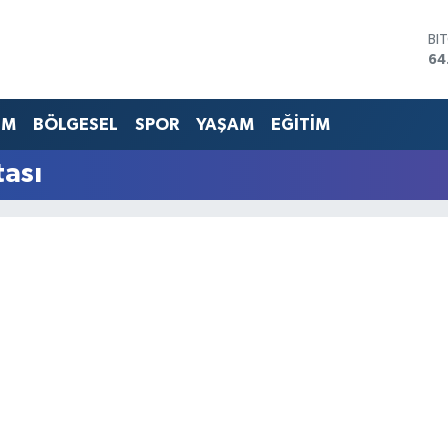
BI
64
DO
47
EU
EM
BÖLGESEL
SPOR
YAŞAM
EĞİTİM
55
ST
tası
64
GR
65
Bİ
13