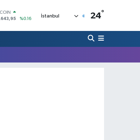
°
TCOIN
24
İstanbul
.643,95
%0.16
LAR
,6006
%0.06
RO
,0250
%0.02
ERLİN
,2398
%0.2
AM ALTIN
00.87
%0.12
ST100
.799
%70