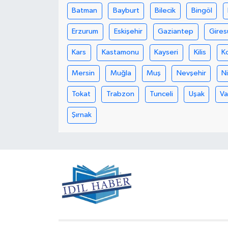
Batman
Bayburt
Bilecik
Bingöl
Erzurum
Eskişehir
Gaziantep
Gires
Kars
Kastamonu
Kayseri
Kilis
K
Mersin
Muğla
Muş
Nevşehir
N
Tokat
Trabzon
Tunceli
Uşak
V
Şırnak