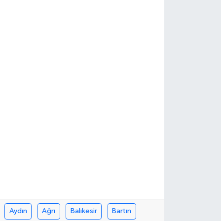
Aydın
Ağrı
Balıkesir
Bartın