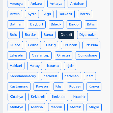
Amasya
Ankara
Antalya
Ardahan
Artvin
Aydın
Ağrı
Balıkesir
Bartın
Batman
Bayburt
Bilecik
Bingöl
Bitlis
Bolu
Burdur
Bursa
Denizli
Diyarbakır
Düzce
Edirne
Elazığ
Erzincan
Erzurum
Eskişehir
Gaziantep
Giresun
Gümüşhane
Hakkari
Hatay
Isparta
Iğdır
Kahramanmaraş
Karabük
Karaman
Kars
Kastamonu
Kayseri
Kilis
Kocaeli
Konya
Kütahya
Kırklareli
Kırıkkale
Kırşehir
Malatya
Manisa
Mardin
Mersin
Muğla