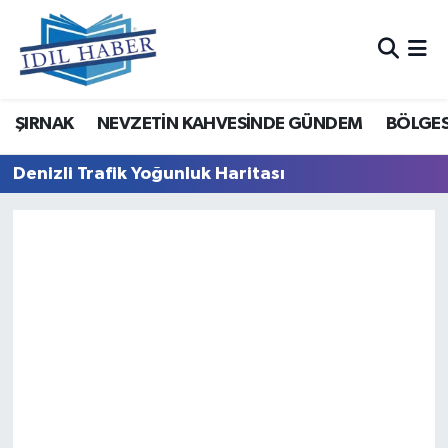
Nöbetçi Eczaneler
ŞIRNAK
NEVZETİN KAHVESİNDE GÜNDEM
BÖLGES
Hava Durumu
Denizli Trafik Yoğunluk Haritası
Trafik Durumu
Süper Lig Puan Durumu ve Fikstür
Tüm Manşetler
Son Dakika Haberleri
Haber Arşivi