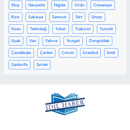
Muş
Nevşehir
Niğde
Ordu
Osmaniye
Rize
Sakarya
Samsun
Siirt
Sinop
Sivas
Tekirdağ
Tokat
Trabzon
Tunceli
Uşak
Van
Yalova
Yozgat
Zonguldak
Çanakkale
Çankırı
Çorum
İstanbul
İzmir
Şanlıurfa
Şırnak