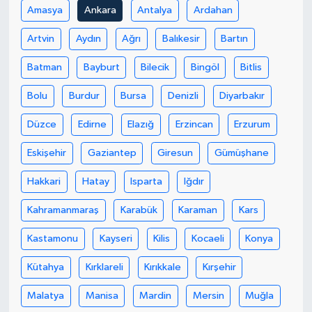
Amasya
Ankara
Antalya
Ardahan
Artvin
Aydın
Ağrı
Balıkesir
Bartın
Batman
Bayburt
Bilecik
Bingöl
Bitlis
Bolu
Burdur
Bursa
Denizli
Diyarbakır
Düzce
Edirne
Elazığ
Erzincan
Erzurum
Eskişehir
Gaziantep
Giresun
Gümüşhane
Hakkari
Hatay
Isparta
Iğdır
Kahramanmaraş
Karabük
Karaman
Kars
Kastamonu
Kayseri
Kilis
Kocaeli
Konya
Kütahya
Kırklareli
Kırıkkale
Kırşehir
Malatya
Manisa
Mardin
Mersin
Muğla