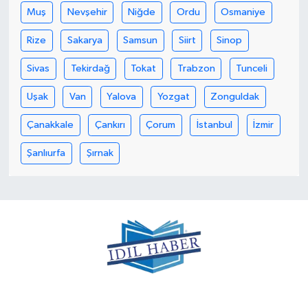
Muş
Nevşehir
Niğde
Ordu
Osmaniye
Rize
Sakarya
Samsun
Siirt
Sinop
Sivas
Tekirdağ
Tokat
Trabzon
Tunceli
Uşak
Van
Yalova
Yozgat
Zonguldak
Çanakkale
Çankırı
Çorum
İstanbul
İzmir
Şanlıurfa
Şırnak