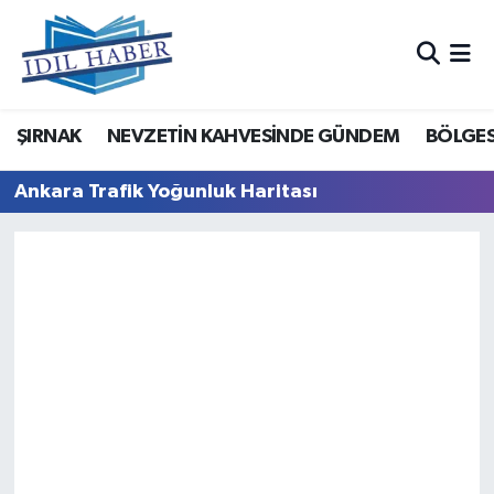
Nöbetçi Eczaneler
ŞIRNAK
NEVZETİN KAHVESİNDE GÜNDEM
BÖLGES
Hava Durumu
Ankara Trafik Yoğunluk Haritası
Trafik Durumu
Süper Lig Puan Durumu ve Fikstür
Tüm Manşetler
Son Dakika Haberleri
Haber Arşivi