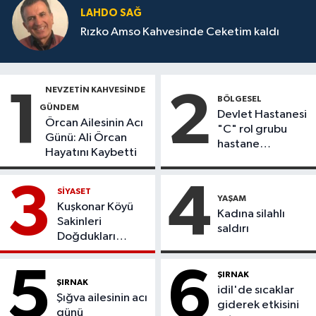
LAHDO SAĞ
Rızko Amso Kahvesinde Ceketim kaldı
NEVZETİN KAHVESİNDE
1
2
BÖLGESEL
GÜNDEM
Devlet Hastanesi
Örcan Ailesinin Acı
"C" rol grubu
Günü: Ali Örcan
hastane
Hayatını Kaybetti
statüsüne
yükseltildi
3
4
SİYASET
YAŞAM
Kuşkonar Köyü
Kadına silahlı
Sakinleri
saldırı
Doğdukları
Topraklara
Dönmek İstiyor
5
6
ŞIRNAK
ŞIRNAK
idil'de sıcaklar
Şığva ailesinin acı
giderek etkisini
günü