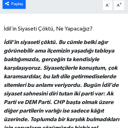
Paylaş
-
+
A
A
İdil’in Siyaseti Çöktü, Ne Yapacağız?
İdil’in siyaseti çöktü. Bu cümle belki ağır
görünebilir ama ilçemizin yaşadığı tabloya
baktığımızda, gerçeğin ta kendisiyle
karşılaşıyoruz. Siyasetçilerle konuştum, çok
karamsardılar, bu lafı dile getirmediselerde
sitemleri bu anlamı veriyordu. Bugün İdil’de
siyaset sahnesini diri tutan iki parti var: Ak
Parti ve DEM Parti. CHP başta olmak üzere
diğer partilerin varlığı ise sadece kâğıt
üzerinde. Toplumda bir karşılık bulmadıkları
için sorunların çözümünde hiçbir rol