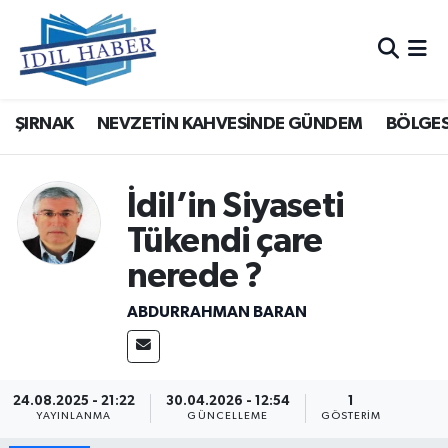
Nöbetçi Eczaneler
ŞIRNAK
NEVZETİN KAHVESİNDE GÜNDEM
BÖLGES
Hava Durumu
Trafik Durumu
İdil’in Siyaseti
Süper Lig Puan Durumu ve Fikstür
Tükendi çare
nerede ?
Tüm Manşetler
ABDURRAHMAN BARAN
Son Dakika Haberleri
Haber Arşivi
24.08.2025 - 21:22
30.04.2026 - 12:54
1
YAYINLANMA
GÜNCELLEME
GÖSTERIM