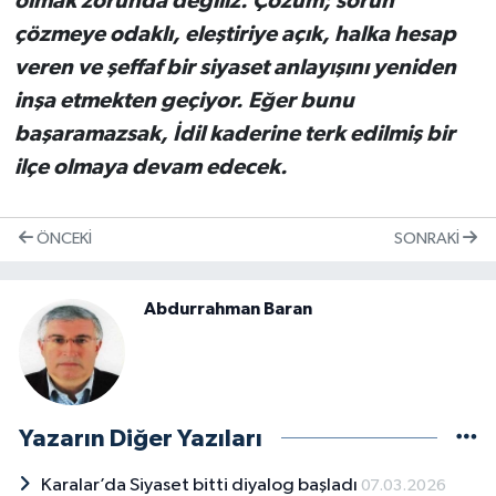
olmak zorunda değiliz. Çözüm; sorun
çözmeye odaklı, eleştiriye açık, halka hesap
veren ve şeffaf bir siyaset anlayışını yeniden
inşa etmekten geçiyor. Eğer bunu
başaramazsak, İdil kaderine terk edilmiş bir
ilçe olmaya devam edecek.
ÖNCEKI
SONRAKI
Abdurrahman Baran
Yazarın Diğer Yazıları
Karalar’da Siyaset bitti diyalog başladı
07.03.2026