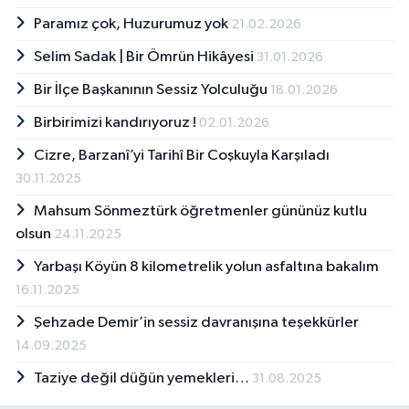
Paramız çok, Huzurumuz yok
21.02.2026
Selim Sadak | Bir Ömrün Hikâyesi
31.01.2026
Bir İlçe Başkanının Sessiz Yolculuğu
18.01.2026
Birbirimizi kandırıyoruz !
02.01.2026
Cizre, Barzanî’yi Tarihî Bir Coşkuyla Karşıladı
30.11.2025
Mahsum Sönmeztürk öğretmenler gününüz kutlu
olsun
24.11.2025
Yarbaşı Köyün 8 kilometrelik yolun asfaltına bakalım
16.11.2025
Şehzade Demir’in sessiz davranışına teşekkürler
14.09.2025
Taziye değil düğün yemekleri…
31.08.2025