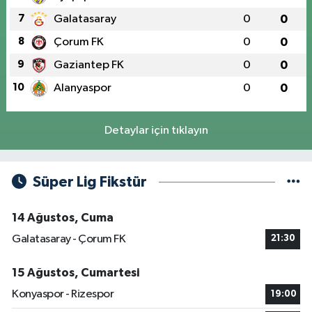
7
Galatasaray
0
0
8
Çorum FK
0
0
9
Gaziantep FK
0
0
10
Alanyaspor
0
0
Detaylar için tıklayın
Süper Lig Fikstür
14 Ağustos, Cuma
Galatasaray - Çorum FK
21:30
15 Ağustos, Cumartesi
Konyaspor - Rizespor
19:00