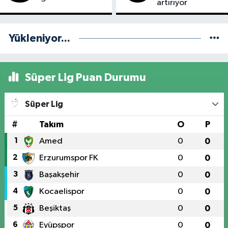
artırıyor
Yükleniyor...
Süper Lig Puan Durumu
Süper Lig
#
Takım
O
P
1
Amed
0
0
2
Erzurumspor FK
0
0
3
Başakşehir
0
0
4
Kocaelispor
0
0
5
Beşiktaş
0
0
6
Eyüpspor
0
0