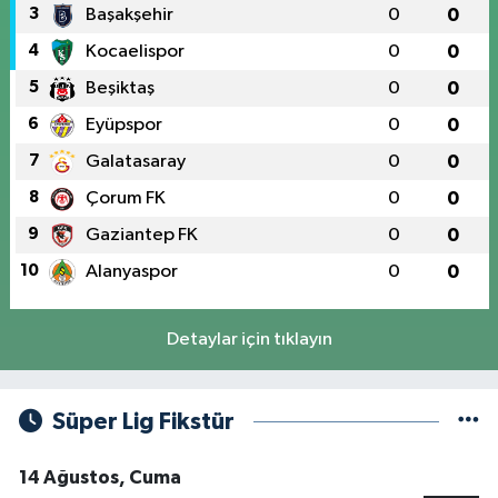
3
Başakşehir
0
0
4
Kocaelispor
0
0
5
Beşiktaş
0
0
6
Eyüpspor
0
0
7
Galatasaray
0
0
8
Çorum FK
0
0
9
Gaziantep FK
0
0
10
Alanyaspor
0
0
Detaylar için tıklayın
Süper Lig Fikstür
14 Ağustos, Cuma