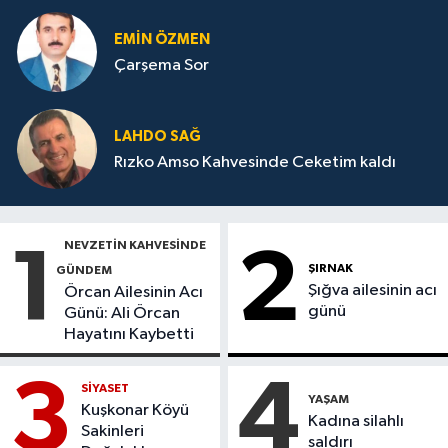
EMIN ÖZMEN
Çarşema Sor
LAHDO SAĞ
Rızko Amso Kahvesinde Ceketim kaldı
NEVZETİN KAHVESİNDE
1
2
ŞIRNAK
GÜNDEM
Şığva ailesinin acı
Örcan Ailesinin Acı
günü
Günü: Ali Örcan
Hayatını Kaybetti
3
4
SİYASET
YAŞAM
Kuşkonar Köyü
Kadına silahlı
Sakinleri
saldırı