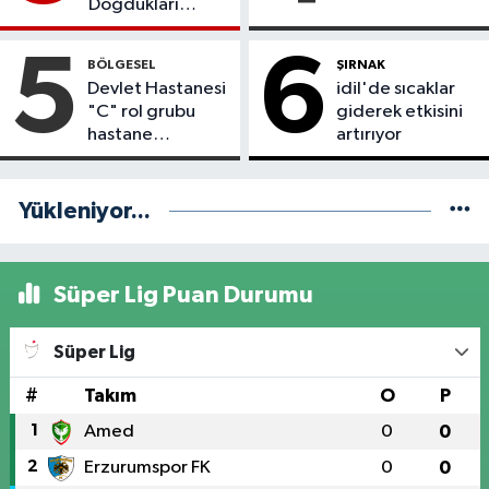
Doğdukları
Topraklara
Dönmek İstiyor
5
6
BÖLGESEL
ŞIRNAK
Devlet Hastanesi
idil'de sıcaklar
"C" rol grubu
giderek etkisini
hastane
artırıyor
statüsüne
yükseltildi
Yükleniyor...
Süper Lig Puan Durumu
Süper Lig
#
Takım
O
P
1
Amed
0
0
2
Erzurumspor FK
0
0