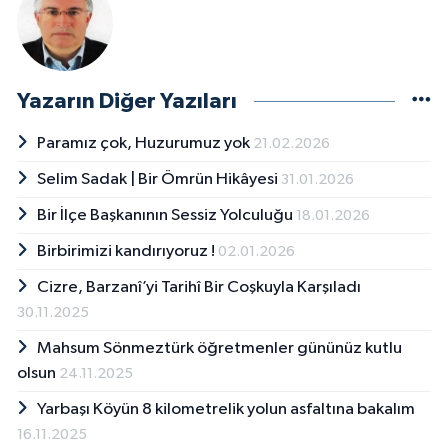
Yazarın Diğer Yazıları
Paramız çok, Huzurumuz yok
21.02.2026
Selim Sadak | Bir Ömrün Hikâyesi
31.01.2026
Bir İlçe Başkanının Sessiz Yolculuğu
18.01.2026
Birbirimizi kandırıyoruz !
02.01.2026
Cizre, Barzanî’yi Tarihî Bir Coşkuyla Karşıladı
30.11.2025
Mahsum Sönmeztürk öğretmenler gününüz kutlu
olsun
24.11.2025
Yarbaşı Köyün 8 kilometrelik yolun asfaltına bakalım
16.11.2025