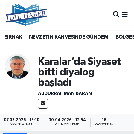
Nöbetçi Eczaneler
ŞIRNAK
NEVZETİN KAHVESİNDE GÜNDEM
BÖLGES
Hava Durumu
Trafik Durumu
Karalar’da Siyaset
Süper Lig Puan Durumu ve Fikstür
bitti diyalog
başladı
Tüm Manşetler
ABDURRAHMAN BARAN
Son Dakika Haberleri
Haber Arşivi
07.03.2026 - 13:10
30.04.2026 - 12:54
16
YAYINLANMA
GÜNCELLEME
GÖSTERIM