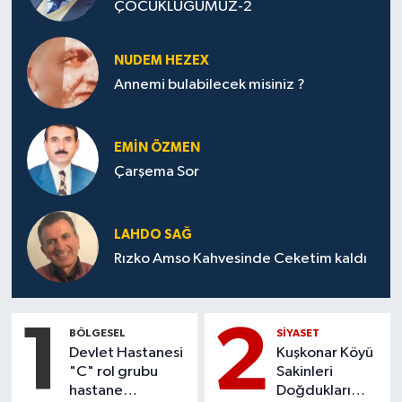
ÇOCUKLUĞUMUZ-2
NUDEM HEZEX
Annemi bulabilecek misiniz ?
EMIN ÖZMEN
Çarşema Sor
LAHDO SAĞ
Rızko Amso Kahvesinde Ceketim kaldı
1
2
BÖLGESEL
SİYASET
Devlet Hastanesi
Kuşkonar Köyü
"C" rol grubu
Sakinleri
hastane
Doğdukları