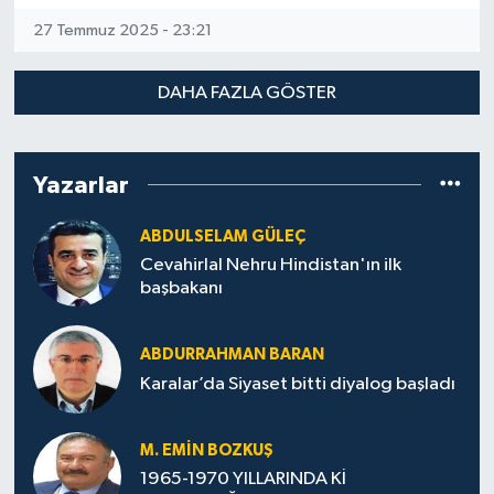
27 Temmuz 2025 - 23:21
DAHA FAZLA GÖSTER
Yazarlar
ABDULSELAM GÜLEÇ
Cevahirlal Nehru Hindistan'ın ilk
başbakanı
ABDURRAHMAN BARAN
Karalar’da Siyaset bitti diyalog başladı
M. EMIN BOZKUŞ
1965-1970 YILLARINDA Kİ