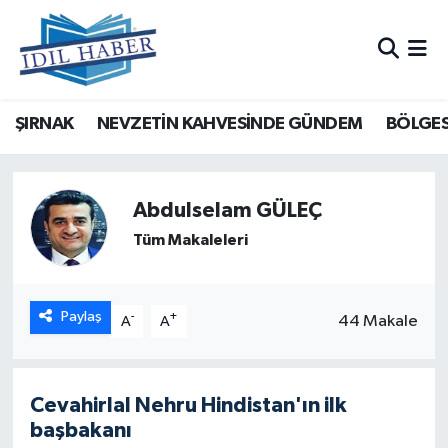
Nöbetçi Eczaneler
ŞIRNAK
NEVZETİN KAHVESİNDE GÜNDEM
BÖLGES
Hava Durumu
Trafik Durumu
Abdulselam GÜLEÇ
Süper Lig Puan Durumu ve Fikstür
Tüm Makaleleri
Tüm Manşetler
Paylaş
-
+
44 Makale
A
A
Son Dakika Haberleri
Haber Arşivi
Cevahirlal Nehru Hindistan'ın ilk
başbakanı