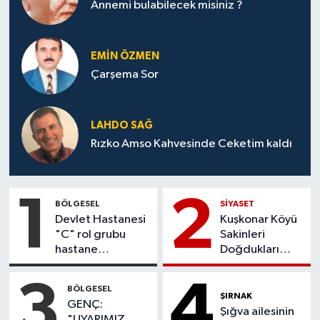
Annemi bulabilecek misiniz ?
EMIN ÖZMEN
Çarşema Sor
LAHDO SAĞ
Rızko Amso Kahvesinde Ceketim kaldı
1
2
BÖLGESEL
SİYASET
Devlet Hastanesi
Kuşkonar Köyü
"C" rol grubu
Sakinleri
hastane
Doğdukları
statüsüne
Topraklara
yükseltildi
Dönmek İstiyor
3
4
BÖLGESEL
ŞIRNAK
GENÇ:
Şığva ailesinin
"UYARIMIZ