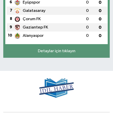
6
Eyüpspor
0
0
7
Galatasaray
0
0
8
Çorum FK
0
0
9
Gaziantep FK
0
0
10
Alanyaspor
0
0
Detaylar için tıklayın