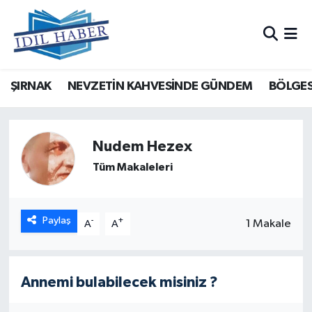
Nöbetçi Eczaneler
ŞIRNAK
NEVZETİN KAHVESİNDE GÜNDEM
BÖLGES
Hava Durumu
Trafik Durumu
Nudem Hezex
Süper Lig Puan Durumu ve Fikstür
Tüm Makaleleri
Tüm Manşetler
Paylaş
-
+
1 Makale
A
A
Son Dakika Haberleri
Haber Arşivi
Annemi bulabilecek misiniz ?