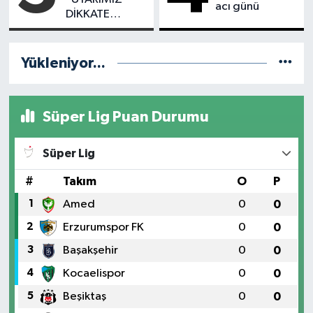
acı günü
DİKKATE
ALINMADI,
DÖNEL KAVŞAK
İHMALİ
Yükleniyor...
KAZAYLA
SONUÇLANDI
Süper Lig Puan Durumu
Süper Lig
#
Takım
O
P
1
Amed
0
0
2
Erzurumspor FK
0
0
3
Başakşehir
0
0
4
Kocaelispor
0
0
5
Beşiktaş
0
0