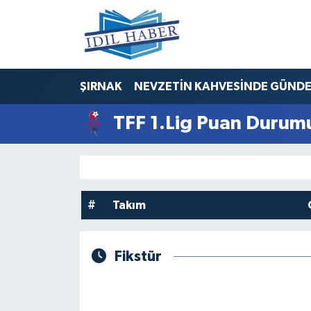
Nöbetçi Eczaneler
ŞIRNAK
NEVZETİN KAHVESİNDE GÜND
Hava Durumu
TFF 1.Lig Puan Durumu
Trafik Durumu
Süper Lig Puan Durumu ve Fikstür
Tüm Manşetler
#
Takım
Son Dakika Haberleri
Fikstür
Haber Arşivi