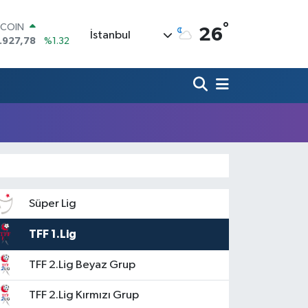
°
OLAR
26
İstanbul
,5894
%0.08
URO
,0398
%-0.02
ERLİN
,1581
%0.16
AM ALTIN
08.83
%4.44
ST100
.703
%11
TCOIN
.927,78
%1.32
Süper Lig
TFF 1.Lig
TFF 2.Lig Beyaz Grup
TFF 2.Lig Kırmızı Grup