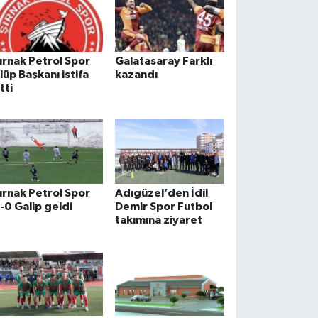
ırnak Petrol Spor
Galatasaray Farklı
lüp Başkanı istifa
kazandı
tti
ırnak Petrol Spor
Adıgüzel’den İdil
-0 Galip geldi
Demir Spor Futbol
takımına ziyaret