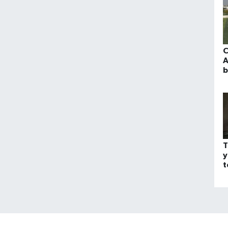
C
A
b
T
y
t