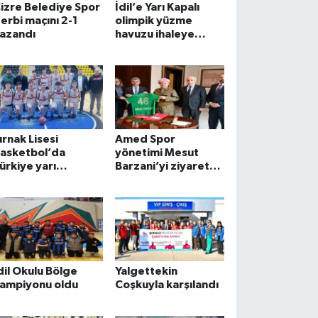
izre Belediye Spor
İdil’e Yarı Kapalı
erbi maçını 2-1
olimpik yüzme
azandı
havuzu ihaleye
çıkacak
ırnak Lisesi
Amed Spor
asketbol’da
yönetimi Mesut
ürkiye yarı
Barzani’yi ziyaret
inalinde
etti
dil Okulu Bölge
Yalgettekin
ampiyonu oldu
Coşkuyla karşılandı