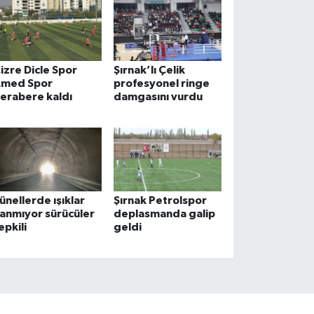
izre Dicle Spor
Şırnak’lı Çelik
med Spor
profesyonel ringe
erabere kaldı
damgasını vurdu
ünellerde ışıklar
Şırnak Petrolspor
anmıyor sürücüler
deplasmanda galip
epkili
geldi