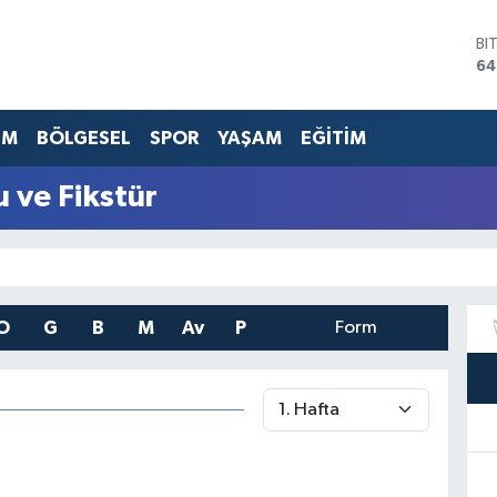
D
47
E
55
ST
EM
BÖLGESEL
SPOR
YAŞAM
EĞİTİM
64
GR
 ve Fikstür
65
Bİ
13
BI
64
O
G
B
M
Av
P
Form