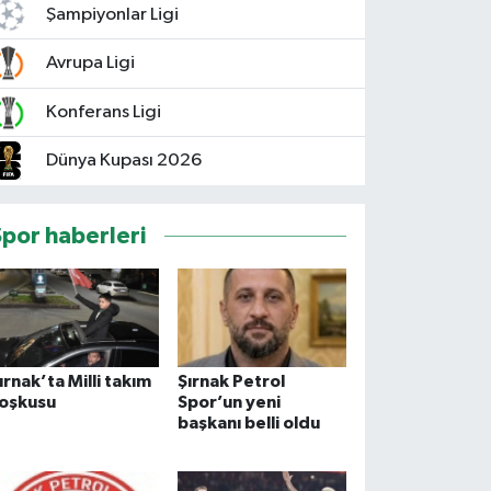
Şampiyonlar Ligi
Avrupa Ligi
Konferans Ligi
Dünya Kupası 2026
Spor haberleri
ırnak’ta Milli takım
Şırnak Petrol
oşkusu
Spor’un yeni
başkanı belli oldu