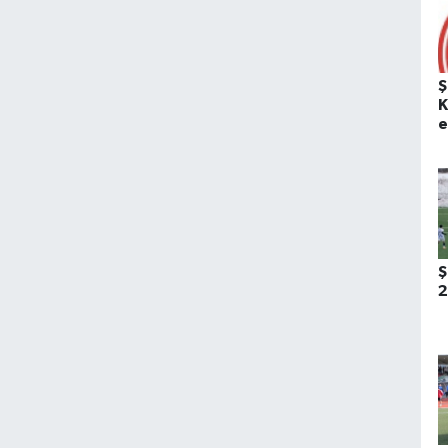
Ş
K
e
Ş
2