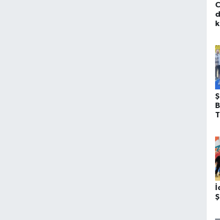
C
d
k
Ş
B
T
f
İ
Ş