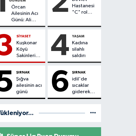
1
2
GÜNDEM
Hastanesi
Örcan
"C" rol
Ailesinin Acı
grubu
Günü: Ali
hastane
Örcan
statüsüne
Hayatını
3
4
SİYASET
YAŞAM
yükseltildi
Kaybetti
Kuşkonar
Kadına
Köyü
silahlı
Sakinleri
saldırı
Doğdukları
Topraklara
5
6
ŞIRNAK
ŞIRNAK
Dönmek
Şığva
idil'de
İstiyor
ailesinin acı
sıcaklar
günü
giderek
etkisini
artırıyor
ükleniyor...