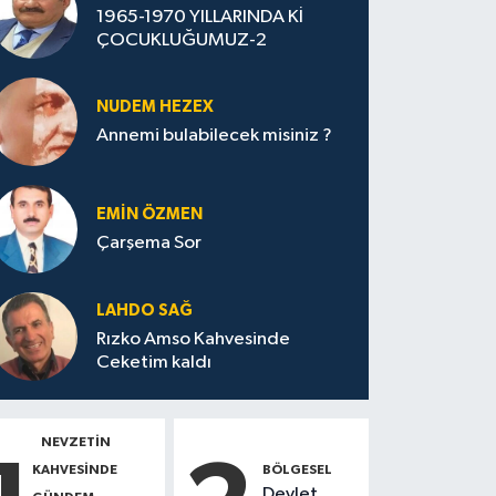
1965-1970 YILLARINDA Kİ
ÇOCUKLUĞUMUZ-2
NUDEM HEZEX
Annemi bulabilecek misiniz ?
EMIN ÖZMEN
Çarşema Sor
LAHDO SAĞ
Rızko Amso Kahvesinde
Ceketim kaldı
NEVZETİN
KAHVESİNDE
BÖLGESEL
Devlet