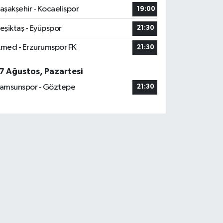
aşakşehir - Kocaelispor
19:00
eşiktaş - Eyüpspor
21:30
med - Erzurumspor FK
21:30
7 Ağustos, Pazartesi
amsunspor - Göztepe
21:30