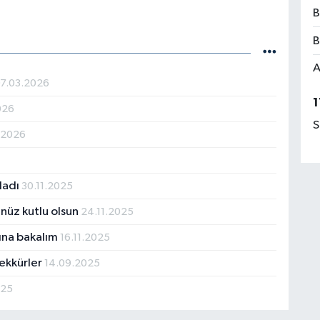
B
B
A
7.03.2026
1
026
S
.2026
ıladı
30.11.2025
üz kutlu olsun
24.11.2025
tına bakalım
16.11.2025
şekkürler
14.09.2025
025