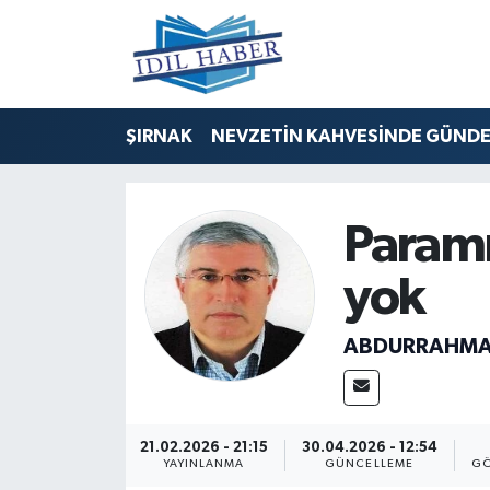
Nöbetçi Eczaneler
ŞIRNAK
NEVZETİN KAHVESİNDE GÜND
Hava Durumu
Trafik Durumu
Param
Süper Lig Puan Durumu ve Fikstür
yok
Tüm Manşetler
ABDURRAHMA
Son Dakika Haberleri
Haber Arşivi
21.02.2026 - 21:15
30.04.2026 - 12:54
YAYINLANMA
GÜNCELLEME
GÖ