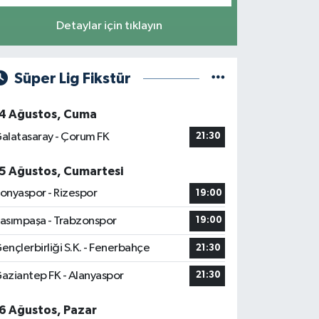
Detaylar için tıklayın
Süper Lig Fikstür
4 Ağustos, Cuma
alatasaray - Çorum FK
21:30
5 Ağustos, Cumartesi
onyaspor - Rizespor
19:00
asımpaşa - Trabzonspor
19:00
ençlerbirliği S.K. - Fenerbahçe
21:30
aziantep FK - Alanyaspor
21:30
6 Ağustos, Pazar