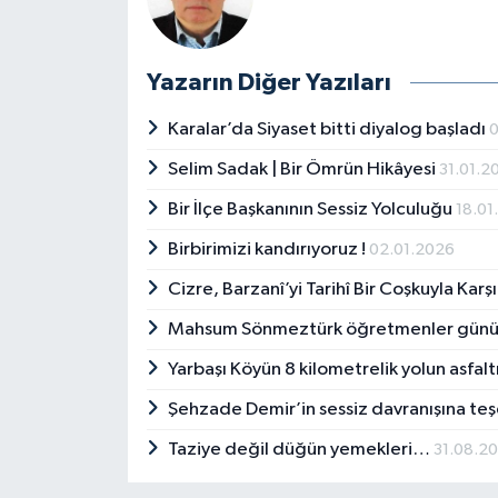
Yazarın Diğer Yazıları
Karalar’da Siyaset bitti diyalog başladı
0
Selim Sadak | Bir Ömrün Hikâyesi
31.01.2
Bir İlçe Başkanının Sessiz Yolculuğu
18.01
Birbirimizi kandırıyoruz !
02.01.2026
Cizre, Barzanî’yi Tarihî Bir Coşkuyla Karş
Mahsum Sönmeztürk öğretmenler günün
Yarbaşı Köyün 8 kilometrelik yolun asfal
Şehzade Demir’in sessiz davranışına te
Taziye değil düğün yemekleri…
31.08.2