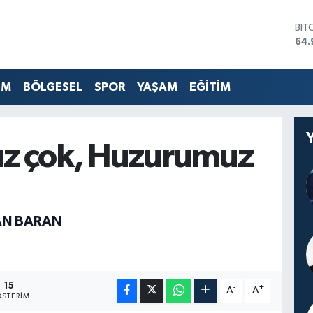
BIT
64.
DO
47,
EU
EM
BÖLGESEL
SPOR
YAŞAM
EĞİTİM
55,
STE
64,
GRA
ız çok, Huzurumuz
666
BİS
13.
N BARAN
15
-
+
A
A
STERIM