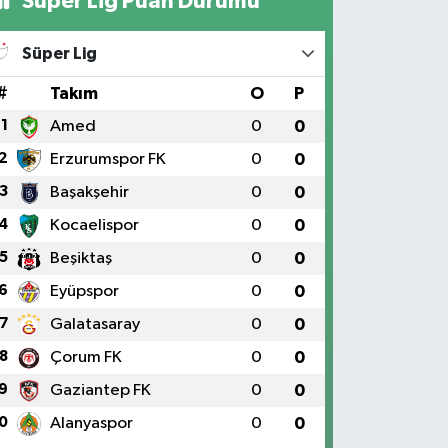
Süper Lig Puan Durumu
Süper Lig
#
Takım
O
P
1
Amed
0
0
2
Erzurumspor FK
0
0
3
Başakşehir
0
0
4
Kocaelispor
0
0
5
Beşiktaş
0
0
6
Eyüpspor
0
0
7
Galatasaray
0
0
8
Çorum FK
0
0
9
Gaziantep FK
0
0
0
Alanyaspor
0
0