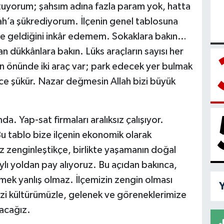
tuyorum; şahsım adına fazla param yok, hatta
h’a şükrediyorum. İlçenin genel tablosuna
âle geldiğini inkâr edemem. Sokaklara bakın…
n dükkânlara bakın. Lüks araçların sayısı her
n önünde iki araç var; park edecek yer bulmak
erce şükür. Nazar değmesin Allah bizi büyük
a. Yap-sat firmaları aralıksız çalışıyor.
Bu tablo bize ilçenin ekonomik olarak
z zenginleştikçe, birlikte yaşamanın doğal
lı yoldan pay alıyoruz. Bu açıdan bakınca,
mek yanlış olmaz. İlçemizin zengin olması
Y
mizi kültürümüzle, gelenek ve göreneklerimize
acağız.