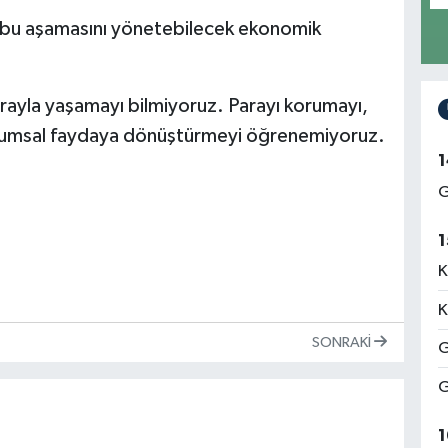
n bu aşamasını yönetebilecek ekonomik
ayla yaşamayı bilmiyoruz. Parayı korumayı,
plumsal faydaya dönüştürmeyi öğrenemiyoruz.
1
G
1
K
K
SONRAKI
G
G
1