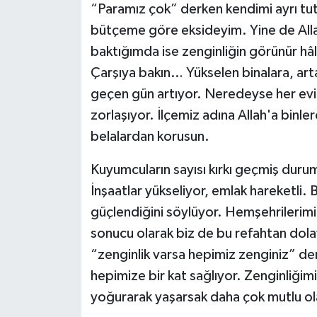
“Paramız çok” derken kendimi ayrı tu
bütçeme göre eksideyim. Yine de Alla
baktığımda ise zenginliğin görünür h
Çarşıya bakın… Yükselen binalara, arta
geçen gün artıyor. Neredeyse her evi
zorlaşıyor. İlçemiz adına Allah'a binl
belalardan korusun.
Kuyumcuların sayısı kırkı geçmiş durumd
İnşaatlar yükseliyor, emlak hareketli. 
güçlendiğini söylüyor. Hemşehrilerimi
sonucu olarak biz de bu refahtan dolay
“zenginlik varsa hepimiz zenginiz” de
hepimize bir kat sağlıyor. Zenginliği
yoğurarak yaşarsak daha çok mutlu ol