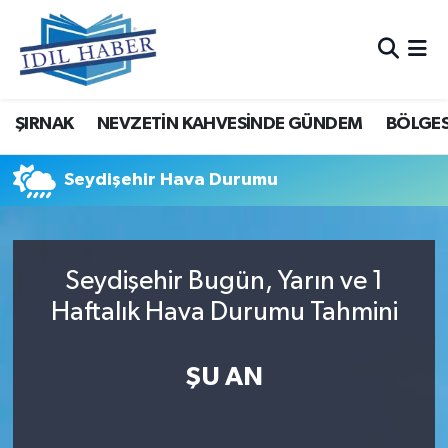
Nöbetçi Eczaneler
ŞIRNAK
NEVZETİN KAHVESİNDE GÜNDEM
BÖLGES
Hava Durumu
Trafik Durumu
Seydişehir Hava Durumu
Süper Lig Puan Durumu ve Fikstür
Seydişehir Bugün, Yarın ve 1
Tüm Manşetler
Haftalık Hava Durumu Tahmini
Son Dakika Haberleri
ŞU AN
Haber Arşivi