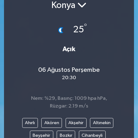
Konya
°
25
Açık
06 Ağustos Perşembe
20:30
Nem: %29, Basınç: 1009 hpa hPa,
Rüzgar: 2.19 m/s
Ahırlı
Akören
Akşehir
Altınekin
Beyşehir
Bozkır
Cihanbeyli