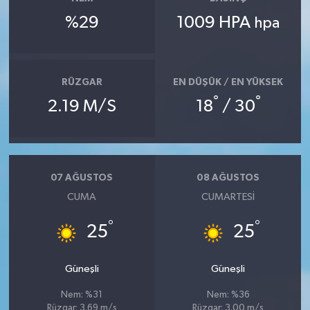
%29
1009 HPA
hpa
RÜZGAR
EN DÜŞÜK / EN YÜKSEK
°
°
2.19 M/S
18
/ 30
07 AĞUSTOS
08 AĞUSTOS
CUMA
CUMARTESI
°
°
25
25
Güneşli
Güneşli
Nem: %31
Nem: %36
Rüzgar: 3.69 m/s
Rüzgar: 3.00 m/s