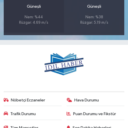
Güneşli
Güneşli
Nem: %44
Nem: %38
Rüzgar: 4.69 m/s
Rüzgar: 5.19 m/s
Nöbetçi Eczaneler
Hava Durumu
Trafik Durumu
Puan Durumu ve Fikstür
Tüm Manşetler
Son Dakika Haberleri