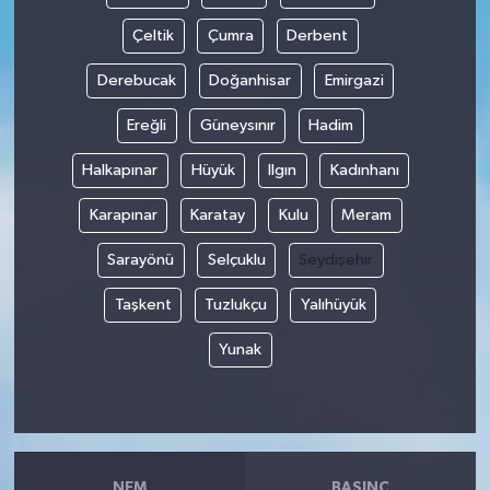
Çeltik
Çumra
Derbent
Derebucak
Doğanhisar
Emirgazi
Ereğli
Güneysınır
Hadim
Halkapınar
Hüyük
Ilgın
Kadınhanı
Karapınar
Karatay
Kulu
Meram
Sarayönü
Selçuklu
Seydişehir
Taşkent
Tuzlukçu
Yalıhüyük
Yunak
NEM
BASINÇ