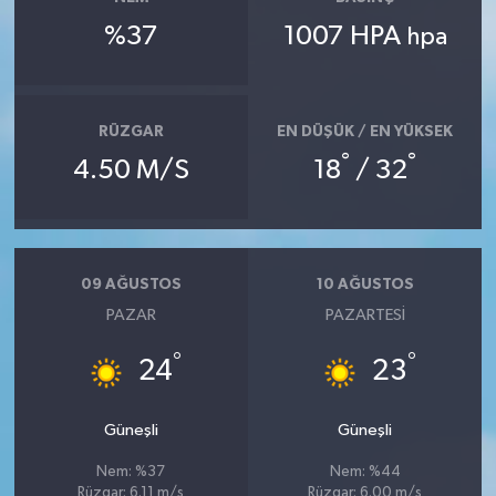
%37
1007 HPA
hpa
RÜZGAR
EN DÜŞÜK / EN YÜKSEK
°
°
4.50 M/S
18
/ 32
09 AĞUSTOS
10 AĞUSTOS
PAZAR
PAZARTESI
°
°
24
23
Güneşli
Güneşli
Nem: %37
Nem: %44
Rüzgar: 6.11 m/s
Rüzgar: 6.00 m/s