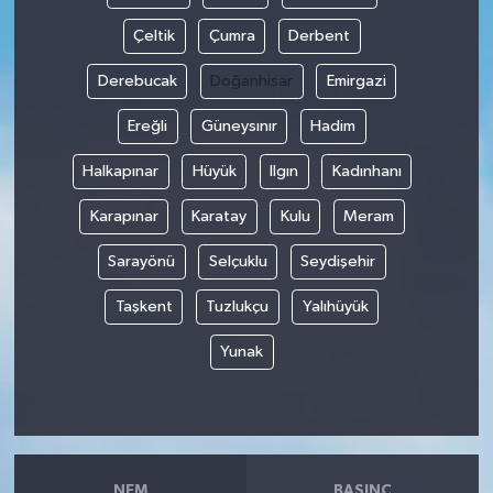
Çeltik
Çumra
Derbent
Derebucak
Doğanhisar
Emirgazi
Ereğli
Güneysınır
Hadim
Halkapınar
Hüyük
Ilgın
Kadınhanı
Karapınar
Karatay
Kulu
Meram
Sarayönü
Selçuklu
Seydişehir
Taşkent
Tuzlukçu
Yalıhüyük
Yunak
NEM
BASINÇ