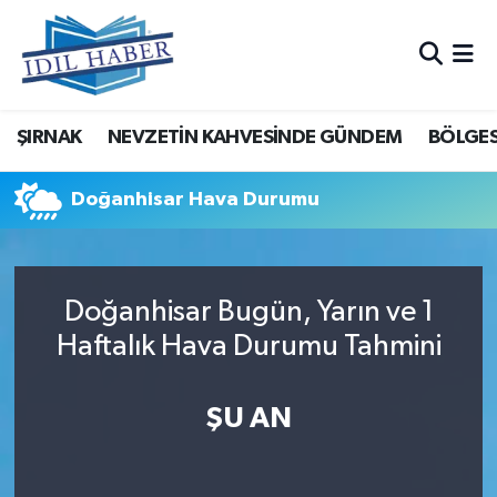
Nöbetçi Eczaneler
ŞIRNAK
NEVZETİN KAHVESİNDE GÜNDEM
BÖLGES
Hava Durumu
Trafik Durumu
Doğanhisar Hava Durumu
Süper Lig Puan Durumu ve Fikstür
Doğanhisar Bugün, Yarın ve 1
Tüm Manşetler
Haftalık Hava Durumu Tahmini
Son Dakika Haberleri
ŞU AN
Haber Arşivi