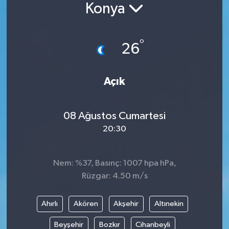
Konya
°
26
Açık
08 Ağustos Cumartesi
20:30
Nem: %37, Basınç: 1007 hpa hPa,
Rüzgar: 4.50 m/s
Ahırlı
Akören
Akşehir
Altınekin
Beyşehir
Bozkır
Cihanbeyli