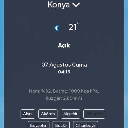
Konya
°
21
Açık
07 Ağustos Cuma
04:15
Nem: %32, Basınç: 1009 hpa hPa,
Rüzgar: 2.89 m/s
Ahırlı
Akören
Akşehir
Altınekin
Beyşehir
Bozkır
Cihanbeyli