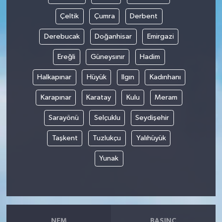
Çeltik
Çumra
Derbent
Derebucak
Doğanhisar
Emirgazi
Ereğli
Güneysınır
Hadim
Halkapınar
Hüyük
Ilgın
Kadınhanı
Karapınar
Karatay
Kulu
Meram
Sarayönü
Selçuklu
Seydişehir
Taşkent
Tuzlukçu
Yalıhüyük
Yunak
NEM
BASINÇ