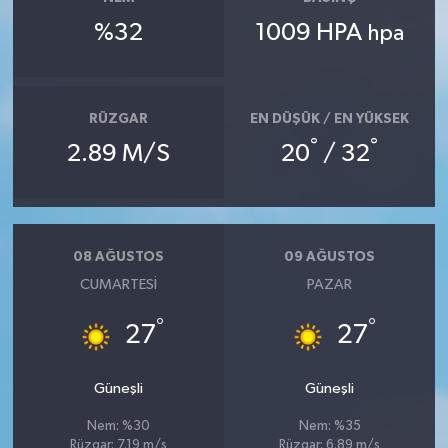
%32
1009 HPA
hpa
RÜZGAR
EN DÜŞÜK / EN YÜKSEK
°
°
2.89 M/S
20
/ 32
08 AĞUSTOS
09 AĞUSTOS
CUMARTESI
PAZAR
°
°
27
27
Güneşli
Güneşli
Nem: %30
Nem: %35
Rüzgar: 7.19 m/s
Rüzgar: 6.89 m/s