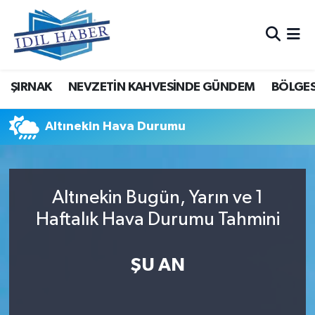
Nöbetçi Eczaneler
ŞIRNAK
NEVZETİN KAHVESİNDE GÜNDEM
BÖLGES
Hava Durumu
Trafik Durumu
Altınekin Hava Durumu
Süper Lig Puan Durumu ve Fikstür
Altınekin Bugün, Yarın ve 1
Tüm Manşetler
Haftalık Hava Durumu Tahmini
Son Dakika Haberleri
ŞU AN
Haber Arşivi