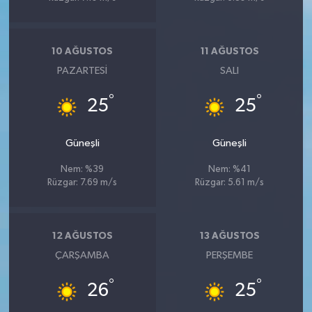
10 AĞUSTOS
11 AĞUSTOS
PAZARTESI
SALI
°
°
25
25
Güneşli
Güneşli
Nem: %39
Nem: %41
Rüzgar: 7.69 m/s
Rüzgar: 5.61 m/s
12 AĞUSTOS
13 AĞUSTOS
ÇARŞAMBA
PERŞEMBE
°
°
26
25