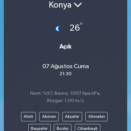
Konya
°
26
Açık
07 Ağustos Cuma
21:30
Nem: %57, Basınç: 1007 hpa hPa,
Rüzgar: 1.00 m/s
Ahırlı
Akören
Akşehir
Altınekin
Beyşehir
Bozkır
Cihanbeyli