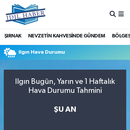
Nöbetçi Eczaneler
ŞIRNAK
NEVZETİN KAHVESİNDE GÜNDEM
BÖLGES
Hava Durumu
Trafik Durumu
Ilgın Hava Durumu
Süper Lig Puan Durumu ve Fikstür
Ilgın Bugün, Yarın ve 1 Haftalık
Tüm Manşetler
Hava Durumu Tahmini
Son Dakika Haberleri
ŞU AN
Haber Arşivi