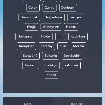
Çeltik
Çumra
Derbent
Derebucak
Doğanhisar
Emirgazi
Ereğli
Güneysınır
Hadim
Halkapınar
Hüyük
Ilgın
Kadınhanı
Karapınar
Karatay
Kulu
Meram
Sarayönü
Selçuklu
Seydişehir
Taşkent
Tuzlukçu
Yalıhüyük
Yunak
NEM
BASINÇ