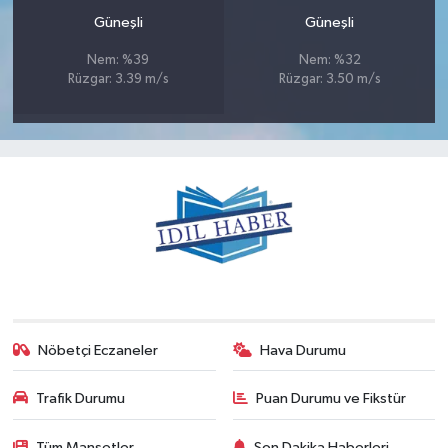
Güneşli
Güneşli
Nem: %39
Nem: %32
Rüzgar: 3.39 m/s
Rüzgar: 3.50 m/s
Nöbetçi Eczaneler
Hava Durumu
Trafik Durumu
Puan Durumu ve Fikstür
Tüm Manşetler
Son Dakika Haberleri