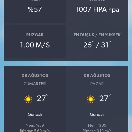
%57
1007 HPA
hpa
RÜZGAR
EN DÜŞÜK / EN YÜKSEK
°
°
1.00 M/S
25
/ 31
08 AĞUSTOS
09 AĞUSTOS
CUMARTESI
PAZAR
°
°
27
27
Güneşli
Güneşli
Nem: %39
Nem: %39
Rüzgar: 5.69 m/s
Rüzgar: 3.19 m/s