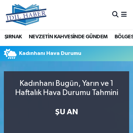
Nöbetçi Eczaneler
ŞIRNAK
NEVZETİN KAHVESİNDE GÜNDEM
BÖLGES
Hava Durumu
Trafik Durumu
Kadınhanı Hava Durumu
Süper Lig Puan Durumu ve Fikstür
Kadınhanı Bugün, Yarın ve 1
Tüm Manşetler
Haftalık Hava Durumu Tahmini
Son Dakika Haberleri
ŞU AN
Haber Arşivi