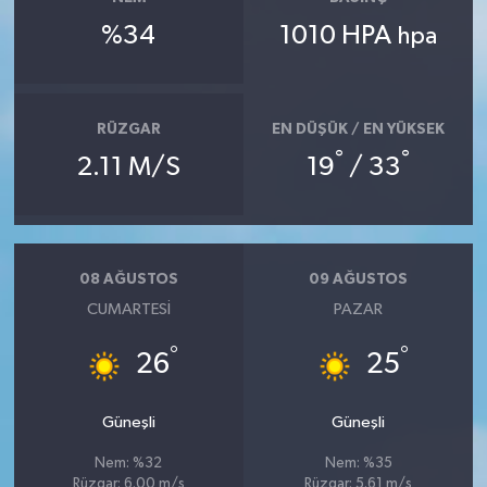
%34
1010 HPA
hpa
RÜZGAR
EN DÜŞÜK / EN YÜKSEK
°
°
2.11 M/S
19
/ 33
08 AĞUSTOS
09 AĞUSTOS
CUMARTESI
PAZAR
°
°
26
25
Güneşli
Güneşli
Nem: %32
Nem: %35
Rüzgar: 6.00 m/s
Rüzgar: 5.61 m/s