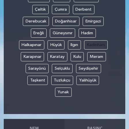
Çeltik
Çumra
Derbent
Derebucak
Doğanhisar
Emirgazi
Ereğli
Güneysınır
Hadim
Halkapınar
Hüyük
Ilgın
Kadınhanı
Karapınar
Karatay
Kulu
Meram
Sarayönü
Selçuklu
Seydişehir
Taşkent
Tuzlukçu
Yalıhüyük
Yunak
NEM
BASINÇ