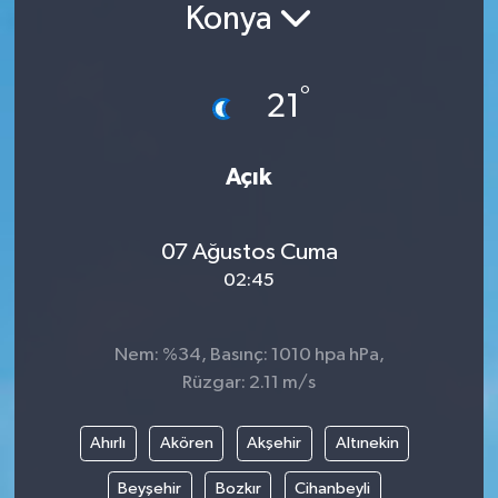
Konya
°
21
Açık
07 Ağustos Cuma
02:45
Nem: %34, Basınç: 1010 hpa hPa,
Rüzgar: 2.11 m/s
Ahırlı
Akören
Akşehir
Altınekin
Beyşehir
Bozkır
Cihanbeyli