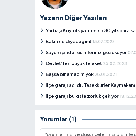
Yazarın Diğer Yazıları
Yarbaşı Köyü ilk yatırımına 30 yıl sonra k
Bakın ne diyeceğim!
15.07.2023
Suyun içinde resimleriniz gözüküyor
07.
Devlet’ten büyük felaket
25.02.2023
Başka bir amacım yok
26.01.2021
İlçe garajı açıldı, Teşekkürler Kaymaka
İlçe garajı bu kışta zorluk çekiyor
18.12.2
Yorumlar (1)