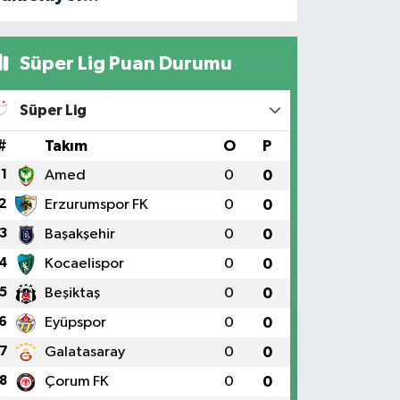
Süper Lig Puan Durumu
Süper Lig
#
Takım
O
P
1
Amed
0
0
2
Erzurumspor FK
0
0
3
Başakşehir
0
0
4
Kocaelispor
0
0
5
Beşiktaş
0
0
6
Eyüpspor
0
0
7
Galatasaray
0
0
8
Çorum FK
0
0