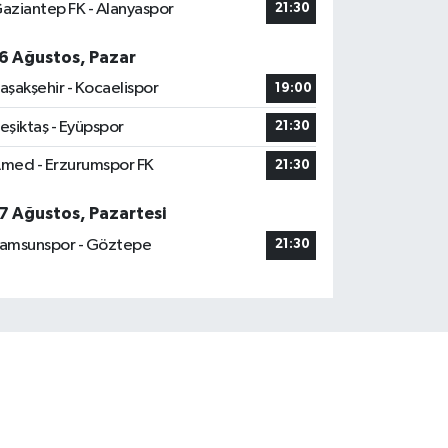
aziantep FK - Alanyaspor
21:30
6 Ağustos, Pazar
aşakşehir - Kocaelispor
19:00
eşiktaş - Eyüpspor
21:30
med - Erzurumspor FK
21:30
7 Ağustos, Pazartesi
amsunspor - Göztepe
21:30