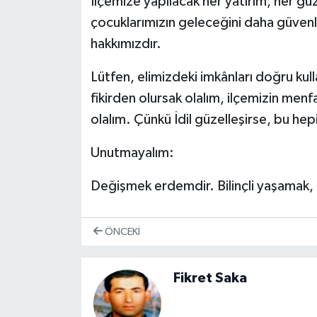
İlçemize yapılacak her yatırım, her güz
çocuklarımızın geleceğini daha güvenli 
hakkımızdır.
Lütfen, elimizdeki imkânları doğru kul
fikirden olursak olalım, ilçemizin men
olalım. Çünkü İdil güzelleşirse, bu hep
Unutmayalım:
Değişmek erdemdir. Bilinçli yaşamak, g
ÖNCEKI
Fikret Saka