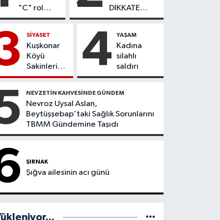
"C" rol
DİKKATE
grubu
ALINMADI,
hastane
DÖNEL
3
4
SİYASET
YAŞAM
statüsüne
KAVŞAK
Kuşkonar
Kadına
yükseltildi
İHMALİ
Köyü
silahlı
KAZAYLA
Sakinleri
saldırı
SONUÇLANDI
Doğdukları
Topraklara
5
NEVZETİN KAHVESİNDE GÜNDEM
Dönmek
Nevroz Uysal Aslan,
İstiyor
Beytüşşebap'taki Sağlık Sorunlarını
TBMM Gündemine Taşıdı
6
ŞIRNAK
Şığva ailesinin acı günü
ükleniyor...