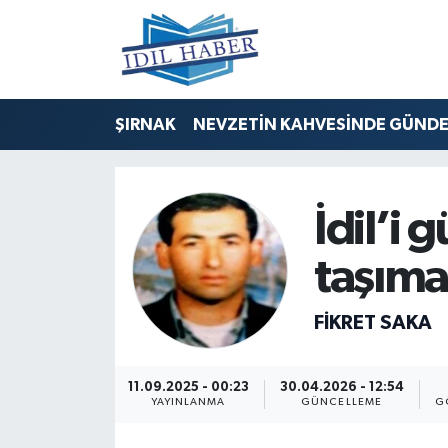
Nöbetçi Eczaneler
ŞIRNAK
NEVZETİN KAHVESİNDE GÜND
Hava Durumu
Trafik Durumu
İdil’i 
Süper Lig Puan Durumu ve Fikstür
taşım
Tüm Manşetler
FIKRET SAKA
Son Dakika Haberleri
Haber Arşivi
11.09.2025 - 00:23
30.04.2026 - 12:54
YAYINLANMA
GÜNCELLEME
G