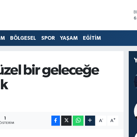
B
6
D
4
E
EM
BÖLGESEL
SPOR
YAŞAM
EĞİTİM
5
S
6
G
güzel bir geleceğe
6
B
1
ak
1
-
+
A
A
ÖSTERIM