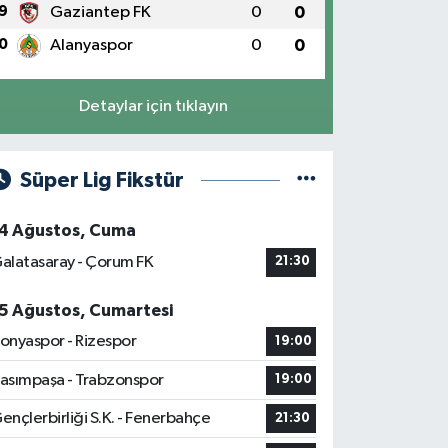
9
Gaziantep FK
0
0
0
Alanyaspor
0
0
Detaylar için tıklayın
Süper Lig Fikstür
4 Ağustos, Cuma
alatasaray - Çorum FK
21:30
5 Ağustos, Cumartesi
onyaspor - Rizespor
19:00
asımpaşa - Trabzonspor
19:00
ençlerbirliği S.K. - Fenerbahçe
21:30