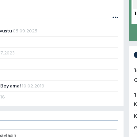
1
avuştu
05.09.2025
07.2023
1
G
m Bey ama!
10.02.2019
1
018
K
K
G