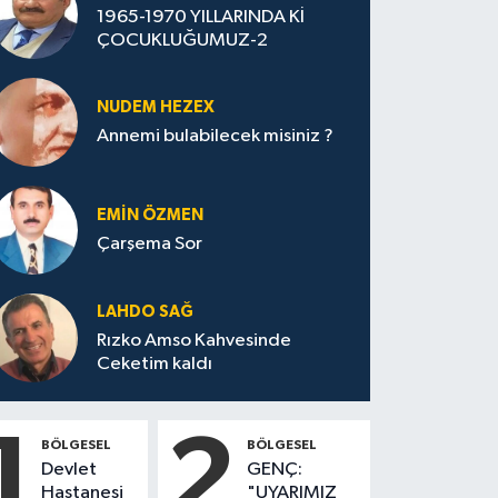
1965-1970 YILLARINDA Kİ
ÇOCUKLUĞUMUZ-2
NUDEM HEZEX
Annemi bulabilecek misiniz ?
EMIN ÖZMEN
Çarşema Sor
LAHDO SAĞ
Rızko Amso Kahvesinde
Ceketim kaldı
1
2
BÖLGESEL
BÖLGESEL
Devlet
GENÇ:
Hastanesi
"UYARIMIZ