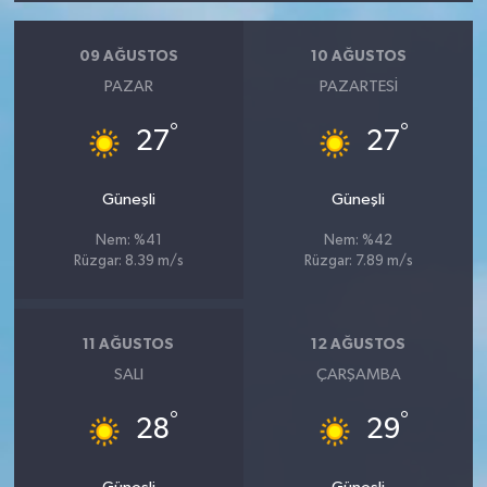
09 AĞUSTOS
10 AĞUSTOS
PAZAR
PAZARTESI
°
°
27
27
Güneşli
Güneşli
Nem: %41
Nem: %42
Rüzgar: 8.39 m/s
Rüzgar: 7.89 m/s
11 AĞUSTOS
12 AĞUSTOS
SALI
ÇARŞAMBA
°
°
28
29