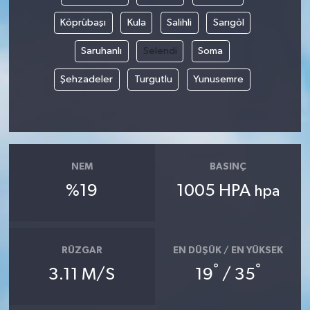
Köprübaşı
Kula
Salihli
Sarıgöl
Saruhanlı
Selendi
Soma
Şehzadeler
Turgutlu
Yunusemre
NEM
BASINÇ
%19
1005 HPA
hpa
RÜZGAR
EN DÜŞÜK / EN YÜKSEK
°
°
3.11 M/S
19
/ 35