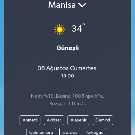
Manisa
°
34
Güneşli
08 Ağustos Cumartesi
15:00
Nem: %19, Basınç: 1005 hpa hPa,
Rüzgar: 3.11 m/s
Ahmetli
Akhisar
Alaşehir
Demirci
Gölmarmara
Gördes
Kırkağaç