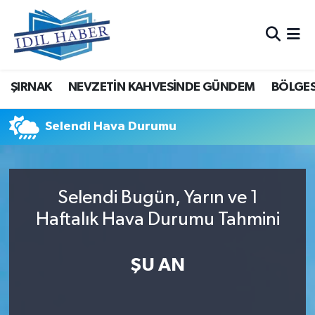
Nöbetçi Eczaneler
ŞIRNAK
NEVZETİN KAHVESİNDE GÜNDEM
BÖLGES
Hava Durumu
Trafik Durumu
Selendi Hava Durumu
Süper Lig Puan Durumu ve Fikstür
Selendi Bugün, Yarın ve 1
Tüm Manşetler
Haftalık Hava Durumu Tahmini
Son Dakika Haberleri
ŞU AN
Haber Arşivi