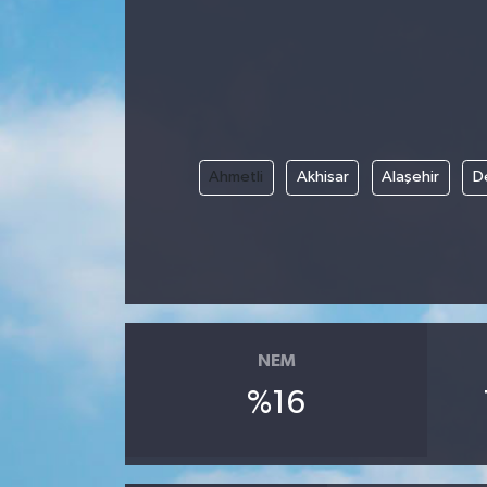
Ahmetli
Akhisar
Alaşehir
D
NEM
%16