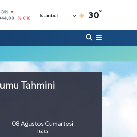
°
COIN
30
İstanbul
944,08
%-0.18
LAR
7436
%0.18
RO
2510
%0.32
RLİN
4811
%0.38
M ALTIN
0.55
%0.03
T100
779
%-14
urumu Tahmini
08 Ağustos Cumartesi
16:15