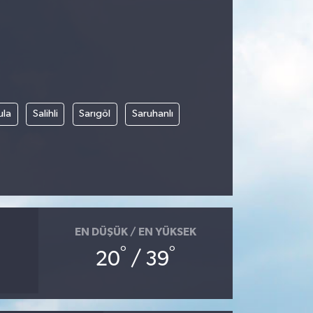
ula
Salihli
Sarıgöl
Saruhanlı
EN DÜŞÜK / EN YÜKSEK
°
°
20
/ 39