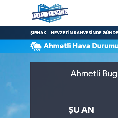
Nöbetçi Eczaneler
ŞIRNAK
NEVZETİN KAHVESİNDE GÜND
Hava Durumu
Ahmetli Hava Durum
Trafik Durumu
Süper Lig Puan Durumu ve Fikstür
Ahmetli Bugü
Tüm Manşetler
Son Dakika Haberleri
Haber Arşivi
ŞU AN