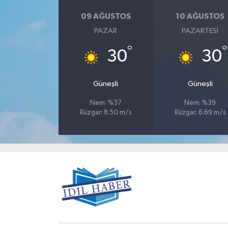
09 AĞUSTOS
10 AĞUSTOS
PAZAR
PAZARTESI
°
°
30
30
Güneşli
Güneşli
Nem: %37
Nem: %39
Rüzgar: 8.50 m/s
Rüzgar: 6.69 m/s