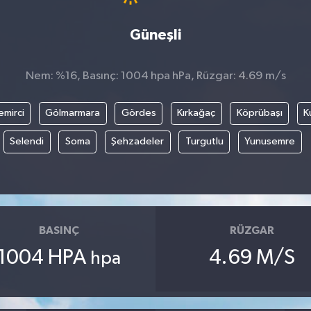
Güneşli
Nem: %16, Basınç: 1004 hpa hPa, Rüzgar: 4.69 m/s
emirci
Gölmarmara
Gördes
Kırkağaç
Köprübaşı
K
Selendi
Soma
Şehzadeler
Turgutlu
Yunusemre
BASINÇ
RÜZGAR
1004 HPA
4.69 M/S
hpa