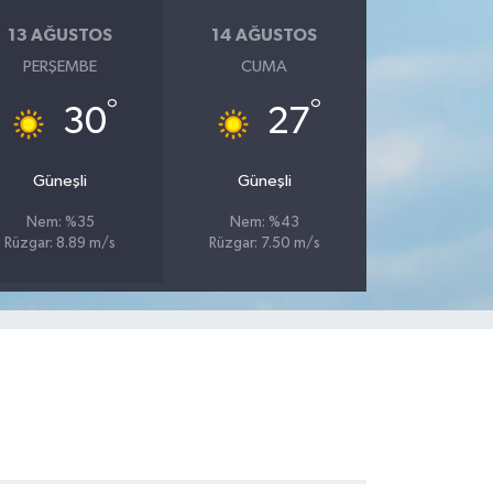
13 AĞUSTOS
14 AĞUSTOS
PERŞEMBE
CUMA
°
°
30
27
Güneşli
Güneşli
Nem: %35
Nem: %43
Rüzgar: 8.89 m/s
Rüzgar: 7.50 m/s