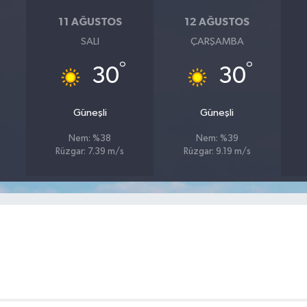
11 AĞUSTOS
12 AĞUSTOS
SALI
ÇARŞAMBA
°
°
30
30
Güneşli
Güneşli
Nem: %38
Nem: %39
Rüzgar: 7.39 m/s
Rüzgar: 9.19 m/s