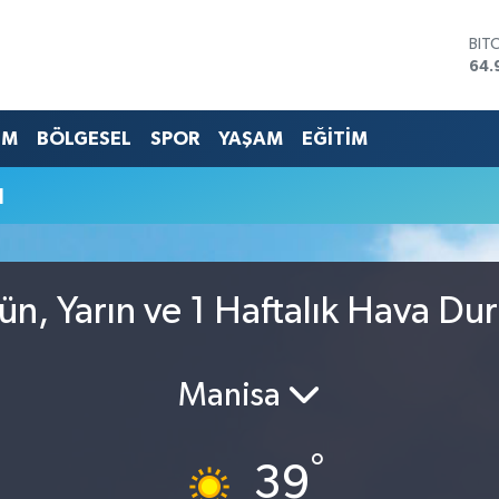
BIT
64.
DO
47,
EU
EM
BÖLGESEL
SPOR
YAŞAM
EĞİTİM
55,
STE
u
64,
GRA
666
BİS
13.
n, Yarın ve 1 Haftalık Hava D
Manisa
°
39