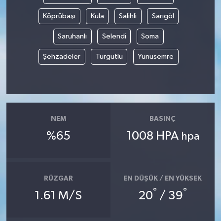
Köprübaşı
Kula
Salihli
Sarıgöl
Saruhanlı
Selendi
Soma
Şehzadeler
Turgutlu
Yunusemre
NEM
BASINÇ
%65
1008 HPA
hpa
RÜZGAR
EN DÜŞÜK / EN YÜKSEK
°
°
1.61 M/S
20
/ 39