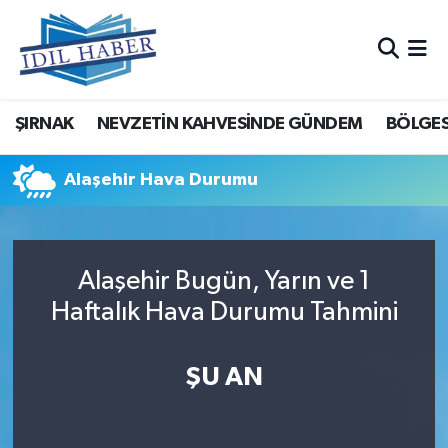
Nöbetçi Eczaneler
ŞIRNAK
NEVZETİN KAHVESİNDE GÜNDEM
BÖLGES
Hava Durumu
Trafik Durumu
Alaşehir Hava Durumu
Süper Lig Puan Durumu ve Fikstür
Alaşehir Bugün, Yarın ve 1
Tüm Manşetler
Haftalık Hava Durumu Tahmini
Son Dakika Haberleri
ŞU AN
Haber Arşivi