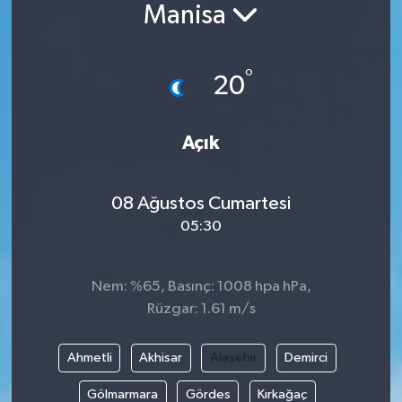
Manisa
°
20
Açık
08 Ağustos Cumartesi
05:30
Nem: %65, Basınç: 1008 hpa hPa,
Rüzgar: 1.61 m/s
Ahmetli
Akhisar
Alaşehir
Demirci
Gölmarmara
Gördes
Kırkağaç